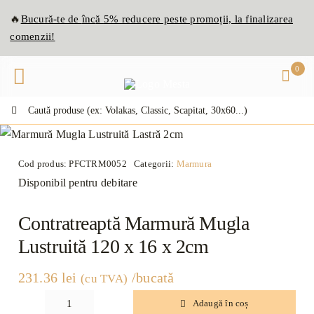
Skip
🔥
Bucură-te de
înc
ă
5% reducere peste promoții, la finalizarea
to
comenzii!
content
0
Caută:
Cod produs:
PFCTRM0052
Categorii:
Marmura
Disponibil pentru debitare
Contratreaptă Marmură Mugla
Lustruită 120 x 16 x 2cm
231.36
lei
/bucată
(cu TVA)
Adaugă în coș
Cantitate