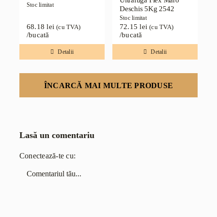
Ultrafuga Flex Maro
Stoc limitat
Deschis 5Kg 2542
Stoc limitat
68.18
lei
72.15
lei
(cu TVA)
(cu TVA)
/bucată
/bucată
Detalii
Detalii
ÎNCARCĂ MAI MULTE PRODUSE
Lasă un comentariu
Conectează-te cu:
Comentariu