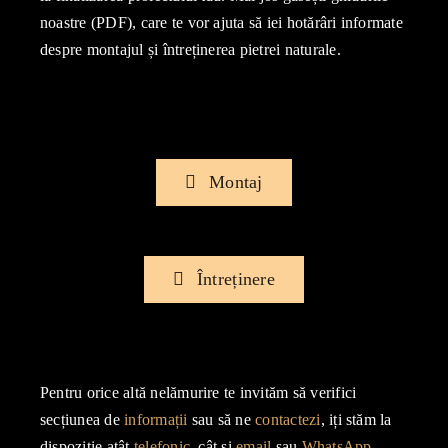
noastre (PDF), care te vor ajuta să iei hotărâri informate
despre montajul și întreținerea pietrei naturale.
Montaj
Întreținere
Pentru orice altă nelămurire te invităm să verifici
secțiunea de
informații
sau să ne
contactezi
, iți stăm la
dispoziție atât
telefonic
, cât si
email
sau
WhatsApp.