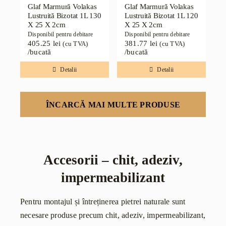
Glaf Marmură Volakas
Glaf Marmură Volakas
Lustruită Bizotat 1L 130
Lustruită Bizotat 1L 120
X 25 X 2cm
X 25 X 2cm
Disponibil pentru debitare
Disponibil pentru debitare
405.25
lei
381.77
lei
(cu TVA)
(cu TVA)
/bucată
/bucată
Detalii
Detalii
ÎNCARCĂ MAI MULTE PRODUSE
Accesorii – chit, adeziv,
impermeabilizant
Pentru montajul și întreținerea pietrei naturale sunt
necesare produse precum chit, adeziv, impermeabilizant,