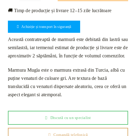
Contratreaptă
🚚 Timp de producție și livrare 12–15 zile lucrătoare
Marmură
Mugla
Achiziție și transport în siguranță
Lustruită
120
Această contratreaptă de marmură este debitată din lastră sau
x
semilastră, iar termenul estimat de producție și livrare este de
16
aproximativ 2 săptămâni, în funcție de volumul comenzilor.
x
2cm
Marmura Mugla este o marmura extrasă din Turcia, albă cu
puține venaturi de culoare gri. Are textura de bază
translucidă cu venaturi dispersate aleatoriu, ceea ce oferă un
aspect elegant si atemporal.
Discută cu un specialist
Comandă telefonică