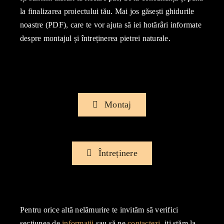
la finalizarea proiectului tău. Mai jos găsești ghidurile
noastre (PDF), care te vor ajuta să iei hotărâri informate
despre montajul și întreținerea pietrei naturale.
Montaj
Întreținere
Pentru orice altă nelămurire te invităm să verifici
secțiunea de
informații
sau să ne
contactezi
, iți stăm la