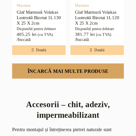
Marmura
Marmura
Glaf Marmură Volakas
Glaf Marmură Volakas
Lustruită Bizotat 1L 130
Lustruită Bizotat 1L 120
X 25 X 2cm
X 25 X 2cm
Disponibil pentru debitare
Disponibil pentru debitare
405.25
lei
381.77
lei
(cu TVA)
(cu TVA)
/bucată
/bucată
Detalii
Detalii
ÎNCARCĂ MAI MULTE PRODUSE
Accesorii – chit, adeziv,
impermeabilizant
Pentru montajul și întreținerea pietrei naturale sunt