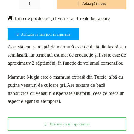
Adaugă în coș
Cantitate
Contratreaptă
🚚 Timp de producție și livrare 12–15 zile lucrătoare
Marmură
Mugla
Achiziție și transport în siguranță
Lustruită
130
Această contratreaptă de marmură este debitată din lastră sau
x
semilastră, iar termenul estimat de producție și livrare este de
16
aproximativ 2 săptămâni, în funcție de volumul comenzilor.
x
2cm
Marmura Mugla este o marmura extrasă din Turcia, albă cu
puține venaturi de culoare gri. Are textura de bază
translucidă cu venaturi dispersate aleatoriu, ceea ce oferă un
aspect elegant si atemporal.
Discută cu un specialist