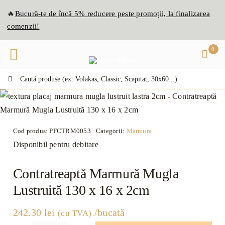
Skip
🔥
Bucură-te de
înc
ă
5% reducere peste promoții, la finalizarea
to
comenzii!
content
0
Caută:
Cod produs:
PFCTRM0053
Categorii:
Marmura
Disponibil pentru debitare
Contratreaptă Marmură Mugla
Lustruită 130 x 16 x 2cm
242.30
lei
/bucată
(cu TVA)