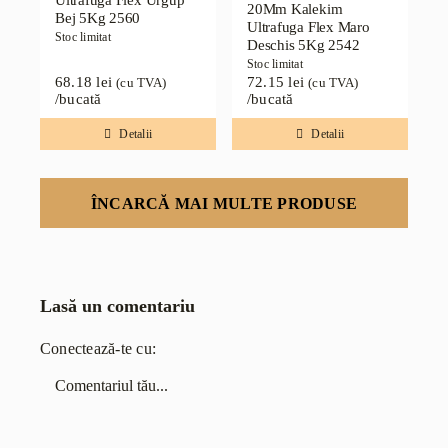
Ultrafuga Flex Urgup
20Mm Kalekim
Bej 5Kg 2560
Ultrafuga Flex Maro
Stoc limitat
Deschis 5Kg 2542
Stoc limitat
68.18
lei
72.15
lei
(cu TVA)
(cu TVA)
/bucată
/bucată
Detalii
Detalii
ÎNCARCĂ MAI MULTE PRODUSE
Lasă un comentariu
Conectează-te cu:
Comentariu