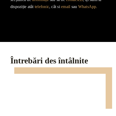
dispoziție atât
telefonic
, cât si
email
sau
WhatsApp.
Întrebări des întâlnite