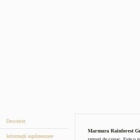
Descriere
Marmura Rainforest G
Informații suplimentare
ramuri de copac. Este o pi