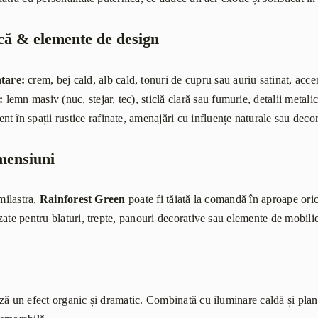
că & elemente de design
tare:
crem, bej cald, alb cald, tonuri de cupru sau auriu satinat, acc
:
lemn masiv (nuc, stejar, tec), sticlă clară sau fumurie, detalii metal
ent în spații rustice rafinate, amenajări cu influențe naturale sau de
imensiuni
emilastra,
Rainforest Green
poate fi tăiată la comandă în aproape ori
ate pentru blaturi, trepte, panouri decorative sau elemente de mobilie
ă un efect organic și dramatic. Combinată cu iluminare caldă și plante 