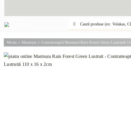
Skip
to
content
Caută:
Mesta
Marmura
Contratreaptă Marmură Rain Forest Green Lustruită 1