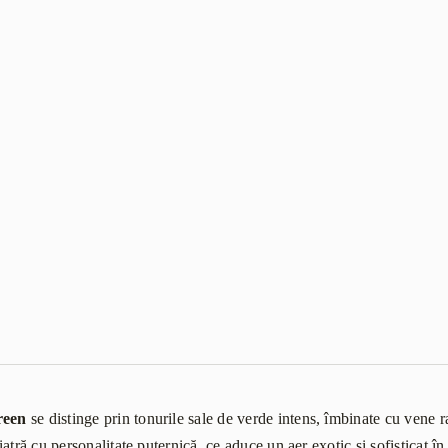
reen
se distinge prin tonurile sale de verde intens, îmbinate cu vene r
atră cu personalitate puternică, ce aduce un aer exotic și sofisticat î