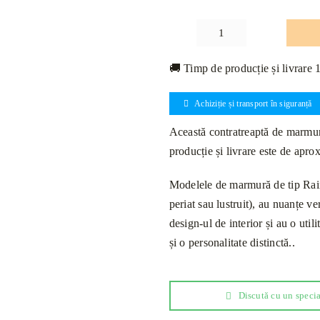
Cantitate
Contratreaptă
🚚 Timp de producție și livrare 
Marmură
Rain
Achiziție și transport în siguranță
Forest
Green
Această contratreaptă de marmură 
Lustruită
producție și livrare este de apr
110
x
Modelele de marmură de tip Rainf
16
periat sau lustruit), au nuanțe v
x
design-ul de interior și au o uti
2cm
și o personalitate distinctă..
Discută cu un specia