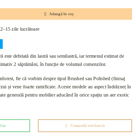
Adaugă în coș
12–15 zile lucrătoare
este debitată din lastră sau semilastră, iar termenul estimat de
oximativ 2 săptămâni, în funcție de volumul comenzilor.
orest, fie că vorbim despre tipul Brushed sau Polished (finisaj
erzui și vene foarte ramificate. Aceste modele au aspect îndrăzneț în
litate generală pentru mobilier aducând în orice spațiu un aer exotic
list
Comandă telefonică