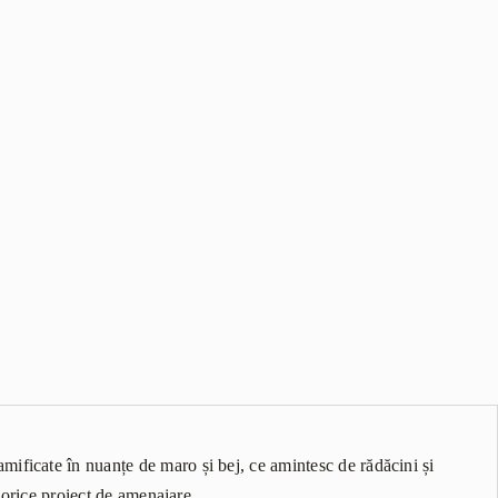
amificate în nuanțe de maro și bej, ce amintesc de rădăcini și
n orice proiect de amenajare.