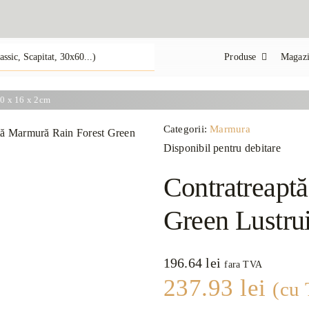
Produse
Magazi
10 x 16 x 2cm
Categorii:
Marmura
Disponibil pentru debitare
Contratreapt
Green Lustru
196.64
lei
fara TVA
237.93
lei
(cu