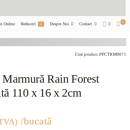
0
n Online
Reduceri
Despre Noi
Contact
%
Cod produs:
PFCTRM0071
ă Marmură Rain Forest
ită 110 x 16 x 2cm
/bucată
 TVA)