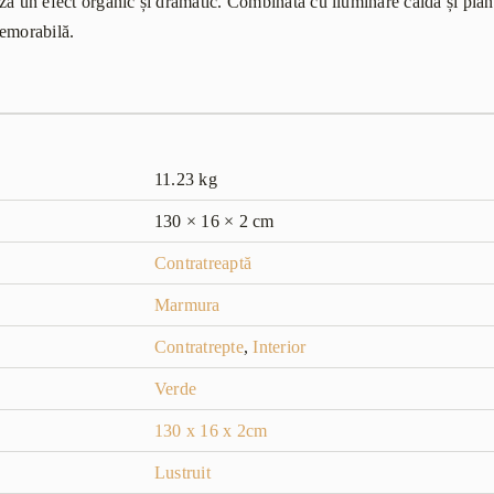
ă un efect organic și dramatic. Combinată cu iluminare caldă și plante 
memorabilă.
11.23 kg
130 × 16 × 2 cm
Contratreaptă
Marmura
Contratrepte
,
Interior
Verde
130 x 16 x 2cm
Lustruit