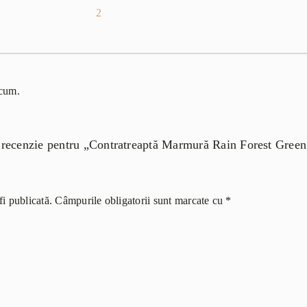
2
acum.
 o recenzie pentru „Contratreaptă Marmură Rain Forest Gree
i publicată.
Câmpurile obligatorii sunt marcate cu
*