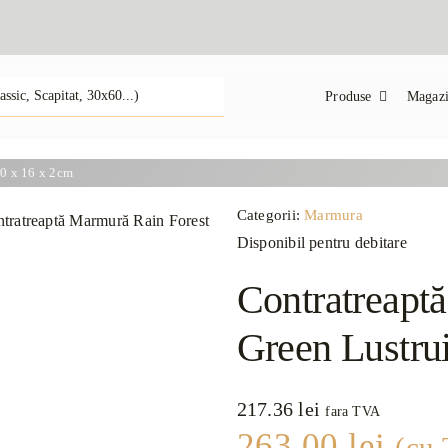
Produse
Magazi
30 x 16 x 2cm
Categorii:
Marmura
Disponibil pentru debitare
Contratreapt
Green Lustru
217.36
lei
fara TVA
263.00
lei
(cu