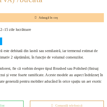
Adaugă în coș
12–15 zile lucrătoare
este debitată din lastră sau semilastră, iar termenul estimat de
oximativ 2 săptămâni, în funcție de volumul comenzilor.
orest, fie că vorbim despre tipul Brushed sau Polished (finisaj
erzui și vene foarte ramificate. Aceste modele au aspect îndrăzneț în
litate generală pentru mobilier aducând în orice spațiu un aer exotic
list
Comandă telefonică