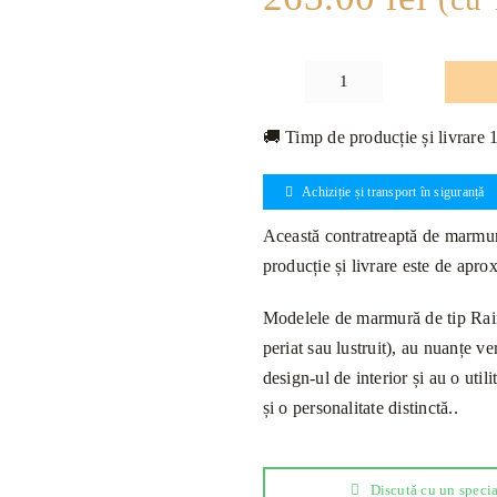
Cantitate
Contratreaptă
🚚 Timp de producție și livrare 
Marmură
Rain
Achiziție și transport în siguranță
Forest
Green
Această contratreaptă de marmură 
Lustruită
producție și livrare este de apr
130
x
Modelele de marmură de tip Rainf
16
periat sau lustruit), au nuanțe v
x
design-ul de interior și au o uti
2cm
și o personalitate distinctă..
Discută cu un specia