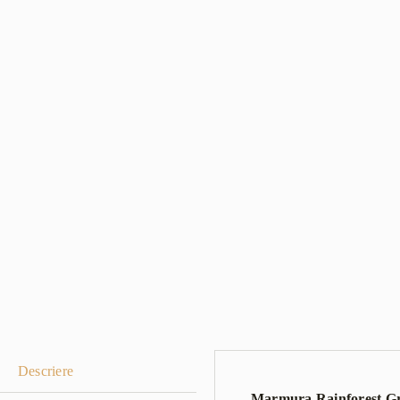
Descriere
Marmura Rainforest G