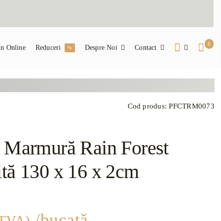
0
n Online
Reduceri
Despre Noi
Contact
%
Cod produs:
PFCTRM0073
ă Marmură Rain Forest
ită 130 x 16 x 2cm
/bucată
 TVA)