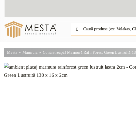
Skip
to
content
Caută:
Mesta
Marmura
Contratreaptă Marmură Rain Forest Green Lustruită 1