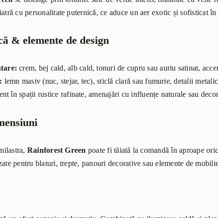
atră cu personalitate puternică, ce aduce un aer exotic și sofisticat î
că & elemente de design
tare:
crem, bej cald, alb cald, tonuri de cupru sau auriu satinat, acc
:
lemn masiv (nuc, stejar, tec), sticlă clară sau fumurie, detalii metal
ent în spații rustice rafinate, amenajări cu influențe naturale sau de
imensiuni
emilastra,
Rainforest Green
poate fi tăiată la comandă în aproape ori
ate pentru blaturi, trepte, panouri decorative sau elemente de mobilie