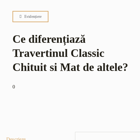
Evidențiere
Ce diferențiază
Travertinul Classic
Chituit si Mat de altele?
0
Descriere