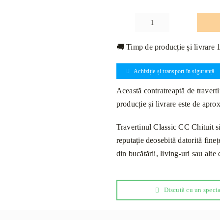
Cantitate
Contratreaptă
🚚 Timp de producție și livrare 
Travertin
Classic
Achiziție și transport în siguranță
CC
Chituit
Această contratreaptă de traverti
si
producție și livrare este de apr
Mat
120
Travertinul Classic CC Chituit si
x
reputație deosebită datorită fineț
16
din bucătării, living-uri sau alte
x
2cm
Discută cu un specia