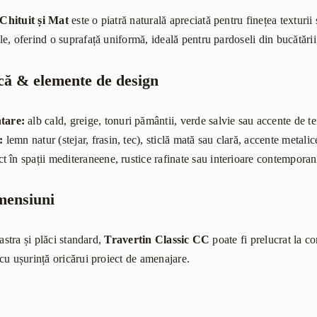
Chituit și Mat
este o piatră naturală apreciată pentru finețea texturi
, oferind o suprafață uniformă, ideală pentru pardoseli din bucătării,
că & elemente de design
tare:
alb cald, greige, tonuri pământii, verde salvie sau accente de te
:
lemn natur (stejar, frasin, tec), sticlă mată sau clară, accente metali
t în spații mediteraneene, rustice rafinate sau interioare contemporan
imensiuni
astra și plăci standard,
Travertin Classic CC
poate fi prelucrat la co
cu ușurință oricărui proiect de amenajare.