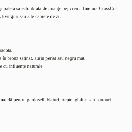
i și paleta sa echilibrată de nuanțe bej-crem. Tăietura CrossCut
 livinguri sau alte camere de zi.
racotă.
ce în bronz satinat, auriu periat sau negru mat.
e cu influențe naturale.
mandă pentru pardoseli, blaturi, trepte, glafuri sau panouri