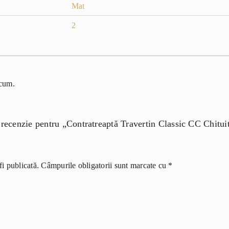
Mat
2
acum.
o recenzie pentru „Contratreaptă Travertin Classic CC Chitu
i publicată.
Câmpurile obligatorii sunt marcate cu
*