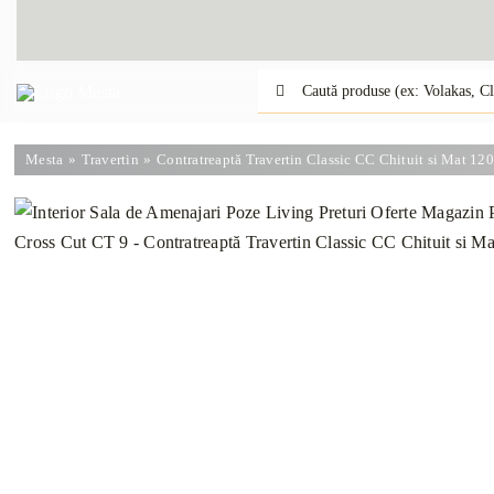
Skip
to
content
Caută:
Mesta
Travertin
Contratreaptă Travertin Classic CC Chituit si Mat 12