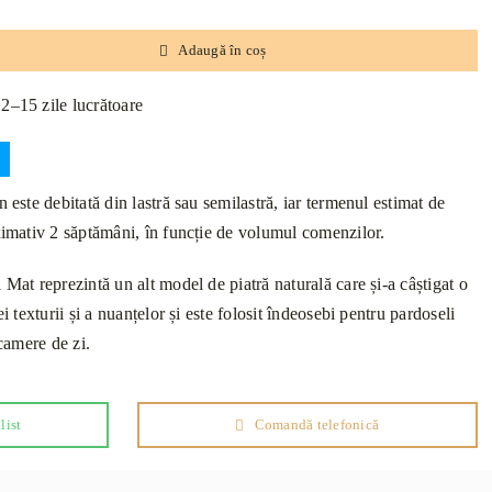
Adaugă în coș
12–15 zile lucrătoare
n este debitată din lastră sau semilastră, iar termenul estimat de
oximativ 2 săptămâni, în funcție de volumul comenzilor.
 Mat reprezintă un alt model de piatră naturală care și-a câștigat o
ei texturii și a nuanțelor și este folosit îndeosebi pentru pardoseli
 camere de zi.
list
Comandă telefonică