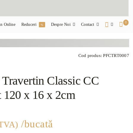
0
n Online
Reduceri
Despre Noi
Contact
%
Cod produs:
PFCTRT0007
 Travertin Classic CC
t 120 x 16 x 2cm
/bucată
 TVA)