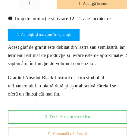
Adaugă în coș
Cantitate
Glaf
🚚 Timp de producție și livrare 12–15 zile lucrătoare
Granit
Absolut
Achiziție și transport în siguranță
Black
Lustruit
Acest glaf de granit este debitat din lastră sau semilastră, iar
Bizotat
termenul estimat de producție și livrare este de aproximativ 2
1L
săptămâni, în funcție de volumul comenzilor.
130
x
Granitul Absolut Black Lustruit este un simbol al
25
rafinamentului, o piatră dură și ușor abrazivă căreia i se
x
oferă un finisaj cât mai fin.
2cm
Discută cu un specialist
Comandă telefonică