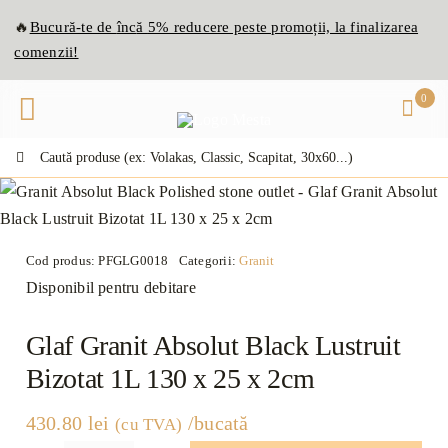
Skip
🔥
Bucură-te de
înc
ă
5% reducere peste promoții, la finalizarea
to
comenzii!
content
0
Caută:
Cod produs:
PFGLG0018
Categorii:
Granit
Disponibil pentru debitare
Glaf Granit Absolut Black Lustruit
Bizotat 1L 130 x 25 x 2cm
430.80
lei
/bucată
(cu TVA)