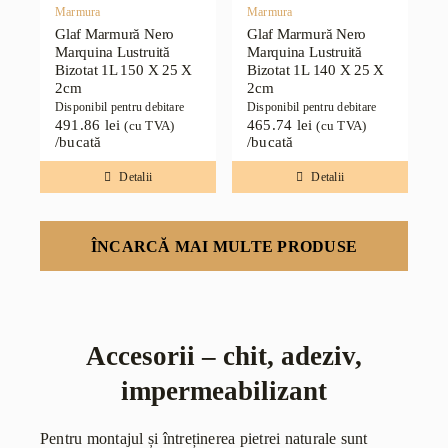
Marmura
Marmura
Glaf Marmură Nero
Glaf Marmură Nero
Marquina Lustruită
Marquina Lustruită
Bizotat 1L 150 X 25 X
Bizotat 1L 140 X 25 X
2cm
2cm
Disponibil pentru debitare
Disponibil pentru debitare
491.86
lei
465.74
lei
(cu TVA)
(cu TVA)
/bucată
/bucată
Detalii
Detalii
ÎNCARCĂ MAI MULTE PRODUSE
Accesorii – chit, adeziv,
impermeabilizant
Pentru montajul și întreținerea pietrei naturale sunt