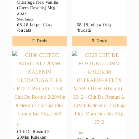
Ultrafuga Flex Vanilla
(Crem Deschis) 5Kg
2527
Stoc limitat
68.18
lei
68.18
lei
(cu TVA)
(cu TVA)
/bucată
/bucată
Detalii
Detalii
Chit
Chit De Rosturi 2-
Chit
20Mm Kalekim