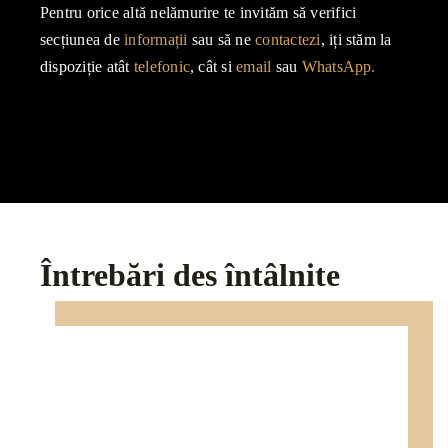
Pentru orice altă nelămurire te invităm să verifici
secțiunea de
informații
sau să ne
contactezi
, iți stăm la
dispoziție atât
telefonic
, cât si
email
sau
WhatsApp.
Întrebări des întâlnite