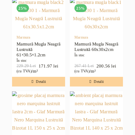
25%
25%
Marmura
Marmura
Marmură Mugla Neagră
Marmură Mugla Neagră
Lustruită
Lustruită 60x30x2cm
61×30.5×1.2cm
În stoc
În stoc
171.97
lei
200.56
lei
229.29
Lei
267.41
Lei
Prețul
Prețul
Prețul
Prețul
/m²
/m²
(cu TVA)
(cu TVA)
inițial
curent
inițial
curent
a
este:
a
este:
Detalii
Detalii
fost:
171.97 lei.
fost:
200.56 lei.
229.29 lei.
267.41 lei.