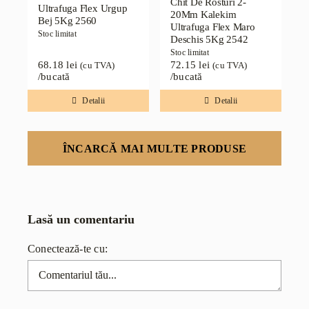
Chit De Rosturi 2-
Ultrafuga Flex Urgup
20Mm Kalekim
Bej 5Kg 2560
Ultrafuga Flex Maro
Stoc limitat
Deschis 5Kg 2542
Stoc limitat
68.18
lei
72.15
lei
(cu TVA)
(cu TVA)
/bucată
/bucată
Detalii
Detalii
ÎNCARCĂ MAI MULTE PRODUSE
Lasă un comentariu
Conectează-te cu:
Comentariu