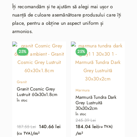
Îți recomandăm și te ajutăm să alegi mai ușor o
nuanță de culoare asemănătoare produsului care îți
place, pentru a obține un aspect uniform și
armonios.
25%
25%
Granit
Granit Cosmic Grey
Marmura
Lustruit 60x30x1.8cm
Marmură Tundra Dark
În stoc
Grey Lustruită
30x30x2cm
În stoc
245.39
Lei
140.66
lei
184.04
lei
187.55
Lei
(cu TVA)
Prețul
Prețul
Prețul
Prețul
/m²
/m²
(cu TVA)
inițial
curent