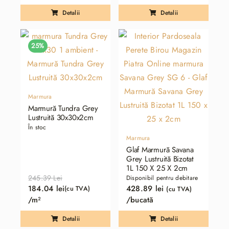
inițial
curent
a
este:
Detalii
Detalii
a
este:
fost:
184.04 lei.
fost:
140.66 lei.
245.39 lei.
187.55 lei.
25%
Marmura
Marmură Tundra Grey
Lustruită 30x30x2cm
În stoc
Marmura
Glaf Marmură Savana
Grey Lustruită Bizotat
1L 150 X 25 X 2cm
245.39
Lei
Disponibil pentru debitare
184.04
lei
428.89
lei
(cu TVA)
(cu TVA)
Prețul
Prețul
/m²
/bucată
inițial
curent
a
este:
Detalii
Detalii
fost:
184.04 lei.