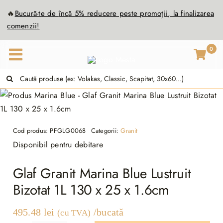
Skip
🔥
Bucură-te de
înc
ă
5% reducere peste promoții, la finalizarea
to
comenzii!
content
0
Caută:
Cod produs:
PFGLG0068
Categorii:
Granit
Disponibil pentru debitare
Glaf Granit Marina Blue Lustruit
Bizotat 1L 130 x 25 x 1.6cm
495.48
lei
/bucată
(cu TVA)