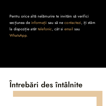
Pentru orice altă nelămurire te invităm să verifici
secțiunea de
informații
sau să ne
contactezi
, iți stăm
la dispoziție atât
telefonic
, cât si
email
sau
WhatsApp.
Întrebări des întâlnite