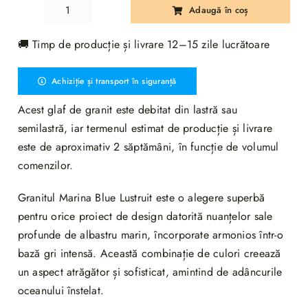
Adaugă în coș
Cantitate
Glaf
🚚 Timp de producție și livrare 12–15 zile lucrătoare
Granit
Marina
Achiziție și transport în siguranță
Blue
Lustruit
Acest glaf de granit este debitat din lastră sau
Bizotat
semilastră, iar termenul estimat de producție și livrare
1L
este de aproximativ 2 săptămâni, în funcție de volumul
130
comenzilor.
x
25
Granitul Marina Blue Lustruit este o alegere superbă
x
pentru orice proiect de design datorită nuanțelor sale
1.6cm
profunde de albastru marin, încorporate armonios într-o
bază gri intensă. Această combinație de culori creează
un aspect atrăgător și sofisticat, amintind de adâncurile
oceanului înstelat.