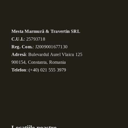
Mesta Marmură & Travertin SRL
C.U.I.
: 25793718
Reg. Com.
: J2009001677130
Adresă
: Bulevardul Aurel Vlaicu 125
900154, Constanta, Romania
Telefon
:
(+40) 021 555 3979
Locațiile noastre