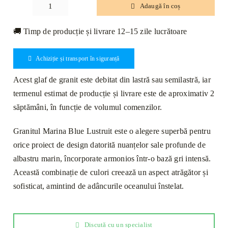
Adaugă în coș
Cantitate
Glaf
🚚 Timp de producție și livrare 12–15 zile lucrătoare
Granit
Marina
Achiziție și transport în siguranță
Blue
Lustruit
Acest glaf de granit este debitat din lastră sau semilastră, iar
Bizotat
termenul estimat de producție și livrare este de aproximativ 2
1L
săptămâni, în funcție de volumul comenzilor.
150
x
Granitul Marina Blue Lustruit este o alegere superbă pentru
25
orice proiect de design datorită nuanțelor sale profunde de
x
albastru marin, încorporate armonios într-o bază gri intensă.
1.6cm
Această combinație de culori creează un aspect atrăgător și
sofisticat, amintind de adâncurile oceanului înstelat.
Discută cu un specialist