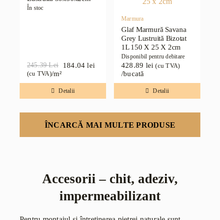
În stoc
Marmura
Glaf Marmură Savana
Grey Lustruită Bizotat
1L 150 X 25 X 2cm
Disponibil pentru debitare
184.04
lei
428.89
lei
245.39
Lei
(cu TVA)
Prețul
Prețul
/m²
/bucată
(cu TVA)
inițial
curent
a
este:
Detalii
Detalii
fost:
184.04 lei.
245.39 lei.
ÎNCARCĂ MAI MULTE PRODUSE
Accesorii – chit, adeziv,
impermeabilizant
Pentru montajul și întreținerea pietrei naturale sunt