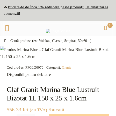
Skip
🔥
Bucură-te de
înc
ă
5% reducere peste promoții, la finalizarea
to
comenzii!
content
0
Caută:
Cod produs:
PFGLG0070
Categorii:
Granit
Disponibil pentru debitare
Glaf Granit Marina Blue Lustruit
Bizotat 1L 150 x 25 x 1.6cm
556.33
lei
/bucată
(cu TVA)