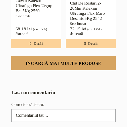
20Mm Kalekim
Chit De Rosturi 2-
Ultrafuga Flex Urgup
20Mm Kalekim
Bej 5Kg 2560
Ultrafuga Flex Maro
Stoc limitat
Deschis 5Kg 2542
Stoc limitat
68.18
lei
72.15
lei
(cu TVA)
(cu TVA)
/bucată
/bucată
Detalii
Detalii
ÎNCARCĂ MAI MULTE PRODUSE
Lasă un comentariu
Conectează-te cu:
Comentariu