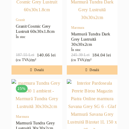
Granit
Granit Cosmic Grey
Marmura
Lustruit 60x30x1.8cm
Marmură Tundra Dark
În stoc
Grey Lustruită
30x30x2cm
În stoc
140.66
lei
184.04
lei
187.55
Lei
245.39
Lei
Prețul
Prețul
Prețul
Prețul
/m²
/m²
(cu TVA)
(cu TVA)
inițial
curent
inițial
curent
a
este:
a
este:
Detalii
Detalii
fost:
140.66 lei.
fost:
184.04 lei.
187.55 lei.
245.39 lei.
25%
Marmura
Marmură Tundra Grey
Lustruită 30x30x2cm