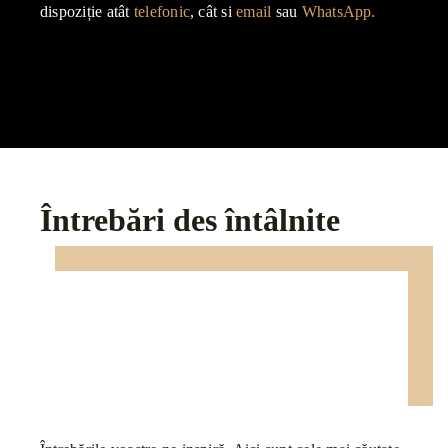
dispoziție atât
telefonic
, cât si
email
sau
WhatsApp.
Întrebări des întâlnite