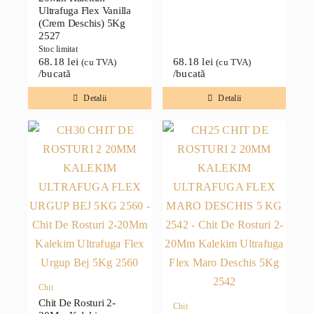
Ultrafuga Flex Vanilla
(Crem Deschis) 5Kg
2527
Stoc limitat
68.18
lei
68.18
lei
(cu TVA)
(cu TVA)
/bucată
/bucată
Detalii
Detalii
Chit
Chit De Rosturi 2-
Chit