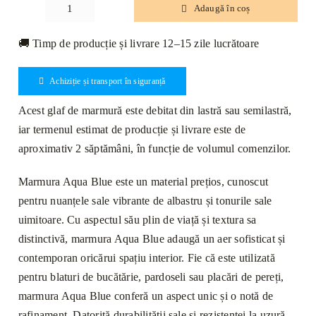
Adaugă în coș
Cantitate
Glaf
🚚 Timp de producție și livrare 12–15 zile lucrătoare
Marmură
Aqua
Achiziție și transport în siguranță
Blue
Lustruită
Acest glaf de marmură este debitat din lastră sau semilastră,
Bizotat
iar termenul estimat de producție și livrare este de
1L
aproximativ 2 săptămâni, în funcție de volumul comenzilor.
150
x
Marmura Aqua Blue este un material prețios, cunoscut
25
pentru nuanțele sale vibrante de albastru și tonurile sale
x
uimitoare. Cu aspectul său plin de viață și textura sa
2cm
distinctivă, marmura Aqua Blue adaugă un aer sofisticat și
contemporan oricărui spațiu interior. Fie că este utilizată
pentru blaturi de bucătărie, pardoseli sau placări de pereți,
marmura Aqua Blue conferă un aspect unic și o notă de
rafinament. Datorită durabilității sale și rezistenței la uzură,