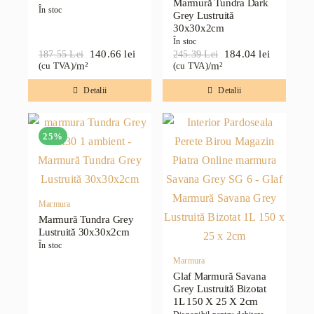
Marmură Tundra Dark
În stoc
Grey Lustruită
30x30x2cm
În stoc
140.66
lei
184.04
lei
187.55
Lei
245.39
Lei
Prețul
Prețul
Prețul
Prețul
/m²
/m²
(cu TVA)
(cu TVA)
inițial
curent
inițial
curent
a
este:
a
este:
Detalii
Detalii
fost:
140.66 lei.
fost:
184.04 lei.
187.55 lei.
245.39 lei.
25%
Marmura
Marmură Tundra Grey
Lustruită 30x30x2cm
În stoc
Marmura
Glaf Marmură Savana
Grey Lustruită Bizotat
1L 150 X 25 X 2cm