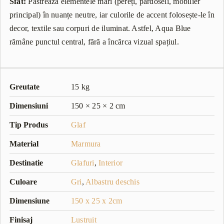
Sfat:
Păstrează elementele mari (pereți, pardoseli, mobilier
principal) în nuanțe neutre, iar culorile de accent folosește-le în
decor, textile sau corpuri de iluminat. Astfel, Aqua Blue
rămâne punctul central, fără a încărca vizual spațiul.
Greutate
15 kg
Dimensiuni
150 × 25 × 2 cm
Tip Produs
Glaf
Material
Marmura
Destinatie
Glafuri
,
Interior
Culoare
Gri
,
Albastru deschis
Dimensiune
150 x 25 x 2cm
Finisaj
Lustruit