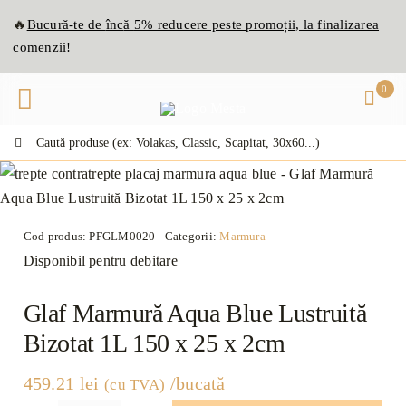
Skip
🔥
Bucură-te de
înc
ă
5% reducere peste promoții, la finalizarea
to
comenzii!
content
0
Caută:
Cod produs:
PFGLM0020
Categorii:
Marmura
Disponibil pentru debitare
Glaf Marmură Aqua Blue Lustruită
Bizotat 1L 150 x 25 x 2cm
459.21
lei
/bucată
(cu TVA)