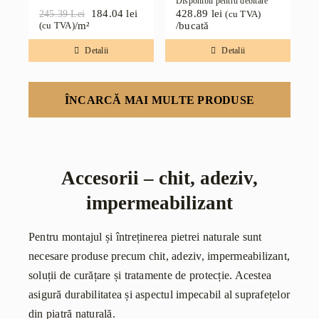
Disponibil pentru debitare
184.04
lei
428.89
lei
245.39
Lei
(cu TVA)
Prețul
Prețul
/m²
/bucată
(cu TVA)
inițial
curent
a
este:
Detalii
Detalii
fost:
184.04 lei.
245.39 lei.
ÎNCARCĂ MAI MULTE PRODUSE
Accesorii – chit, adeziv,
impermeabilizant
Pentru montajul și întreținerea pietrei naturale sunt
necesare produse precum chit, adeziv, impermeabilizant,
soluții de curățare și tratamente de protecție. Acestea
asigură durabilitatea și aspectul impecabil al suprafețelor
din piatră naturală.