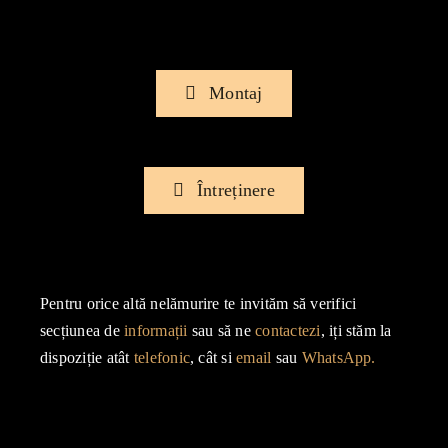
Montaj
Întreținere
Pentru orice altă nelămurire te invităm să verifici
secțiunea de
informații
sau să ne
contactezi
, iți stăm la
dispoziție atât
telefonic
, cât si
email
sau
WhatsApp.