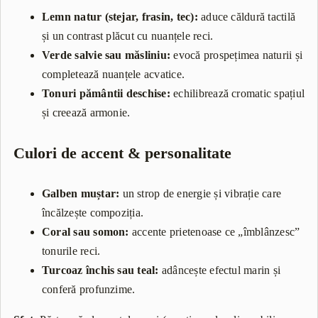
Lemn natur (stejar, frasin, tec):
aduce căldură tactilă
și un contrast plăcut cu nuanțele reci.
Verde salvie sau măsliniu:
evocă prospețimea naturii și
completează nuanțele acvatice.
Tonuri pământii deschise:
echilibrează cromatic spațiul
și creează armonie.
Culori de accent & personalitate
Galben muștar:
un strop de energie și vibrație care
încălzește compoziția.
Coral sau somon:
accente prietenoase ce „îmblânzesc”
tonurile reci.
Turcoaz închis sau teal:
adâncește efectul marin și
conferă profunzime.