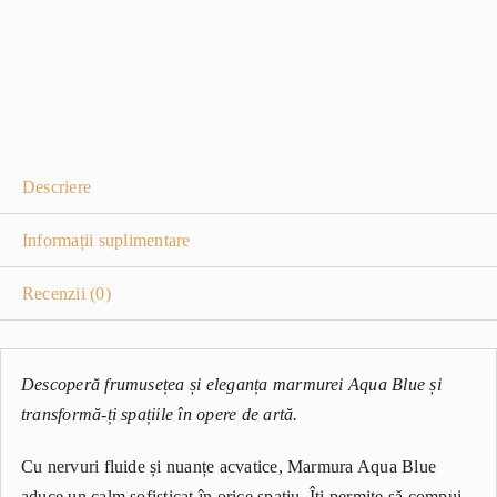
Descriere
Informații suplimentare
Recenzii (0)
Descoperă frumusețea și eleganța marmurei Aqua Blue și
transformă-ți spațiile în opere de artă.
Cu nervuri fluide și nuanțe acvatice, Marmura Aqua Blue
aduce un calm sofisticat în orice spațiu. Îți permite să compui