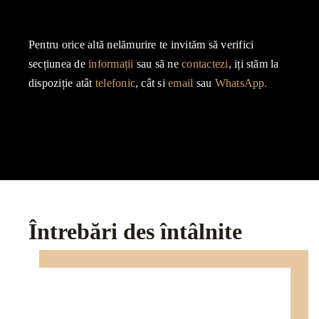
Pentru orice altă nelămurire te invităm să verifici
secțiunea de
informații
sau să ne
contactezi
, iți stăm la
dispoziție atât
telefonic
, cât si
email
sau
WhatsApp.
Întrebări des întâlnite