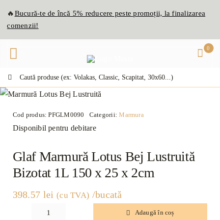
Skip
🔥
Bucură-te de
înc
ă
5% reducere peste promoții, la finalizarea
to
comenzii!
content
0
Caută:
Cod produs:
PFGLM0090
Categorii:
Marmura
Disponibil pentru debitare
Glaf Marmură Lotus Bej Lustruită
Bizotat 1L 150 x 25 x 2cm
398.57
lei
/bucată
(cu TVA)
Adaugă în coș
Cantitate