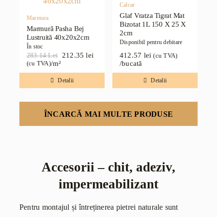
Calcar
Glaf Vratza Tigrat Mat
Marmura
Bizotat 1L 150 X 25 X
Marmură Pasha Bej
2cm
Lustruită 40x20x2cm
Disponibil pentru debitare
În stoc
212.35
lei
412.57
lei
283.14
Lei
(cu TVA)
Prețul
Prețul
/m²
/bucată
(cu TVA)
inițial
curent
a
este:
Detalii
Detalii
fost:
212.35 lei.
283.14 lei.
ÎNCARCĂ MAI MULTE PRODUSE
Accesorii – chit, adeziv,
impermeabilizant
Pentru montajul și întreținerea pietrei naturale sunt