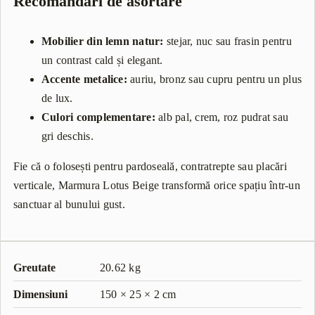
Recomandări de asortare
Mobilier din lemn natur:
stejar, nuc sau frasin pentru
un contrast cald și elegant.
Accente metalice:
auriu, bronz sau cupru pentru un plus
de lux.
Culori complementare:
alb pal, crem, roz pudrat sau
gri deschis.
Fie că o folosești pentru pardoseală, contratrepte sau placări
verticale, Marmura Lotus Beige transformă orice spațiu într-un
sanctuar al bunului gust.
Greutate
20.62 kg
Dimensiuni
150 × 25 × 2 cm