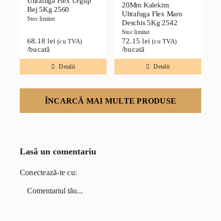
Ultrafuga Flex Urgup
20Mm Kalekim
Bej 5Kg 2560
Ultrafuga Flex Maro
Stoc limitat
Deschis 5Kg 2542
Stoc limitat
68.18
lei
72.15
lei
(cu TVA)
(cu TVA)
/bucată
/bucată
Detalii
Detalii
ÎNCARCĂ MAI MULTE PRODUSE
Lasă un comentariu
Conectează-te cu:
Comentariu