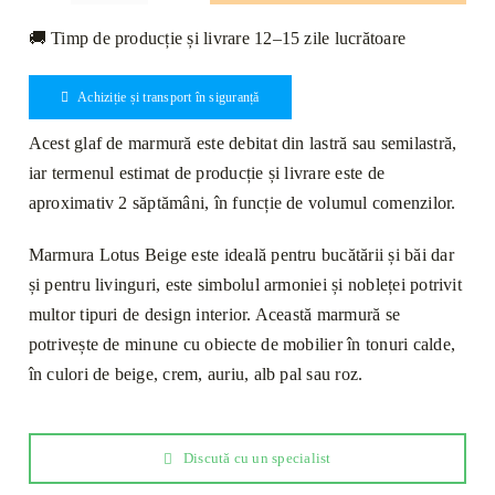
Glaf
🚚 Timp de producție și livrare 12–15 zile lucrătoare
Marmură
Lotus
Achiziție și transport în siguranță
Bej
Lustruită
Acest glaf de marmură este debitat din lastră sau semilastră,
Bizotat
iar termenul estimat de producție și livrare este de
1L
aproximativ 2 săptămâni, în funcție de volumul comenzilor.
150
x
Marmura Lotus Beige este ideală pentru bucătării și băi dar
25
și pentru livinguri, este simbolul armoniei și nobleței potrivit
x
multor tipuri de design interior. Această marmură se
2cm
potrivește de minune cu obiecte de mobilier în tonuri calde,
în culori de beige, crem, auriu, alb pal sau roz.
Discută cu un specialist