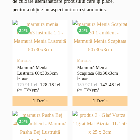
de culoare asemănătoare produsului care îți place,
pentru a obține un aspect uniform și armonios.
25%
25%
Marmura
Marmura
Marmură Menia
Marmură Menia
Lustruită 60x30x3cm
Scapitata 60x30x3cm
În stoc
În stoc
128.18
lei
142.48
lei
170.91
Lei
189.97
Lei
Prețul
Prețul
Prețul
Prețul
/m²
/m²
(cu TVA)
(cu TVA)
inițial
curent
inițial
curent
a
este:
a
este:
Detalii
Detalii
fost:
128.18 lei.
fost:
142.48 lei.
170.91 lei.
189.97 lei.
25%