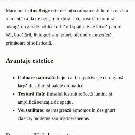
Marmura
Lotus Beige
este definiția rafinamentului discret. Cu
o nuanță caldă de bej și o textură fină, această marmură
adaugă un aer de noblețe oricărui spațiu. Este ideală pentru
băi, bucătării, livinguri sau holuri, oferind o atmosferă
primitoare și sofisticată.
Avantaje estetice
Culoare naturală:
bejul cald se potrivește cu o gamă
largă de stiluri și palete cromatice.
Textură fină:
finisajul lustruit reflectă lumina și
amplifică senzația de spațiu.
Versatilitate:
se integrează armonios în designuri
clasice, moderne sau mediteraneene.