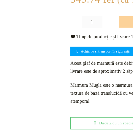
Cantitate
Glaf
🚚 Timp de producție și livrare 
Marmură
Mugla
Achiziție și transport în siguranță
Lustruită
Bizotat
Acest glaf de marmură este debita
1L
livrare este de aproximativ 2 să
110
x
Marmura Mugla este o marmura ex
25
textura de bază translucidă cu ve
x
atemporal.
2cm
Discută cu un specia