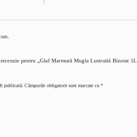
2
acum.
 o recenzie pentru „Glaf Marmură Mugla Lustruită Bizotat 1
i publicată.
Câmpurile obligatorii sunt marcate cu
*