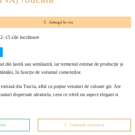
Adaugă în coș
12–15 zile lucrătoare
t din lastră sau semilastră, iar termenul estimat de producție și
ptămâni, în funcție de volumul comenzilor.
trasă din Turcia, albă cu puține venaturi de culoare gri. Are
naturi dispersate aleatoriu, ceea ce oferă un aspect elegant si
list
Comandă telefonică