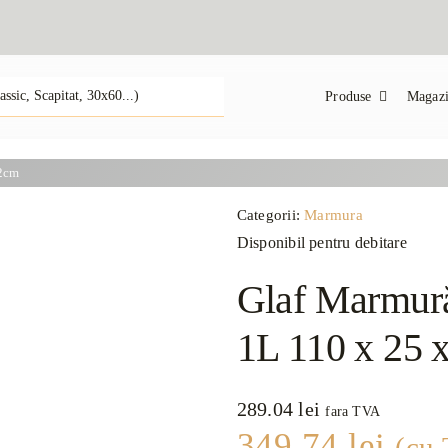
Produse
Magazi
 2cm
Categorii:
Marmura
Disponibil pentru debitare
Glaf Marmură
1L 110 x 25 
289.04
lei
fara TVA
349.74
lei
(cu