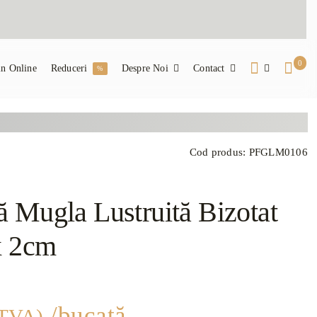
0
n Online
Reduceri
Despre Noi
Contact
%
Cod produs:
PFGLM0106
 Mugla Lustruită Bizotat
x 2cm
/bucată
 TVA)