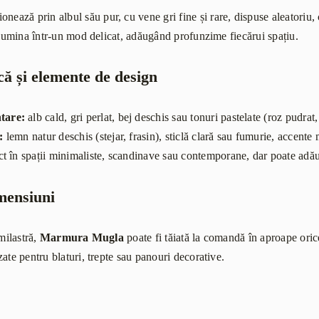
onează prin albul său pur, cu vene gri fine și rare, dispuse aleatoriu,
ă lumina într-un mod delicat, adăugând profunzime fiecărui spațiu.
că și elemente de design
tare:
alb cald, gri perlat, bej deschis sau tonuri pastelate (roz pudrat,
:
lemn natur deschis (stejar, frasin), sticlă clară sau fumurie, accente 
ct în spații minimaliste, scandinave sau contemporane, dar poate adăug
imensiuni
emilastră,
Marmura Mugla
poate fi tăiată la comandă în aproape ori
ate pentru blaturi, trepte sau panouri decorative.