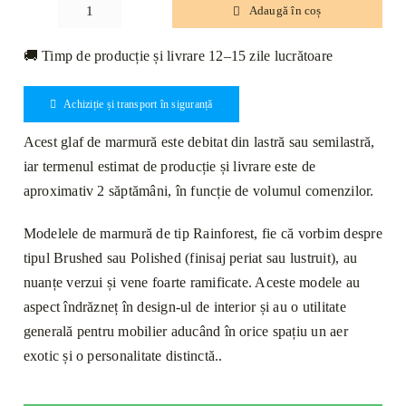
Adaugă în coș
Cantitate
Glaf
🚚 Timp de producție și livrare 12–15 zile lucrătoare
Marmură
Rain
Achiziție și transport în siguranță
Forest
Green
Acest glaf de marmură este debitat din lastră sau semilastră,
Lustruită
iar termenul estimat de producție și livrare este de
Bizotat
aproximativ 2 săptămâni, în funcție de volumul comenzilor.
1L
120
Modelele de marmură de tip Rainforest, fie că vorbim despre
x
tipul Brushed sau Polished (finisaj periat sau lustruit), au
25
nuanțe verzui și vene foarte ramificate. Aceste modele au
x
aspect îndrăzneț în design-ul de interior și au o utilitate
2cm
generală pentru mobilier aducând în orice spațiu un aer
exotic și o personalitate distinctă..