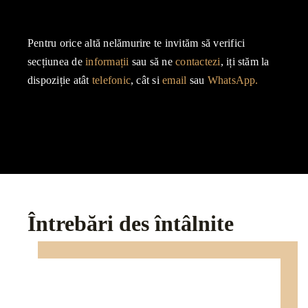
Pentru orice altă nelămurire te invităm să verifici
secțiunea de
informații
sau să ne
contactezi
, iți stăm la
dispoziție atât
telefonic
, cât si
email
sau
WhatsApp.
Întrebări des întâlnite