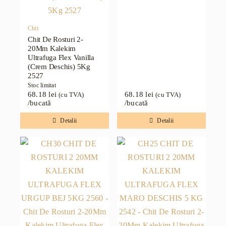
Chit
Chit De Rosturi 2-
20Mm Kalekim
Ultrafuga Flex Vanilla
(Crem Deschis) 5Kg
2527
Stoc limitat
68.18
lei
68.18
lei
(cu TVA)
(cu TVA)
/bucată
/bucată
Detalii
Detalii