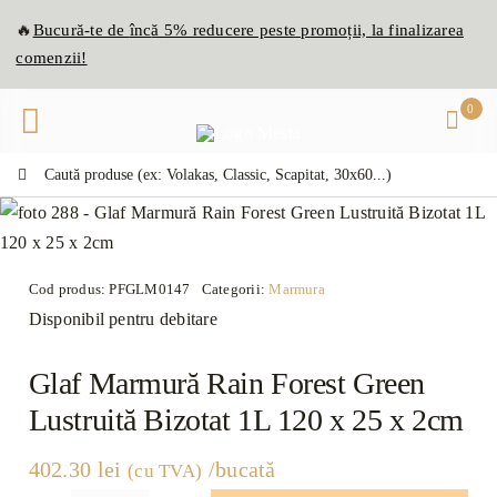
Skip
🔥
Bucură-te de
înc
ă
5% reducere peste promoții, la finalizarea
to
comenzii!
content
0
Caută:
Cod produs:
PFGLM0147
Categorii:
Marmura
Disponibil pentru debitare
Glaf Marmură Rain Forest Green
Lustruită Bizotat 1L 120 x 25 x 2cm
402.30
lei
/bucată
(cu TVA)