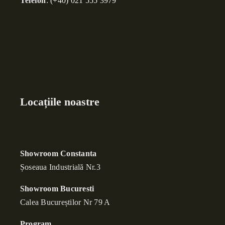
Telefon
:
(+40) 021 555 3979
Locațiile noastre
Showroom Constanta
Șoseaua Industrială Nr.3
Showroom Bucuresti
Calea Bucure
ș
tilor Nr 79 A
Program