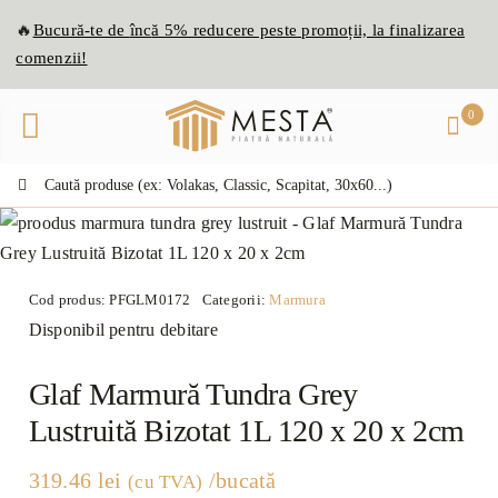
Skip
🔥
Bucură-te de
înc
ă
5% reducere peste promoții, la finalizarea
to
comenzii!
content
0
Caută:
Cod produs:
PFGLM0172
Categorii:
Marmura
Disponibil pentru debitare
Glaf Marmură Tundra Grey
Lustruită Bizotat 1L 120 x 20 x 2cm
319.46
lei
/bucată
(cu TVA)