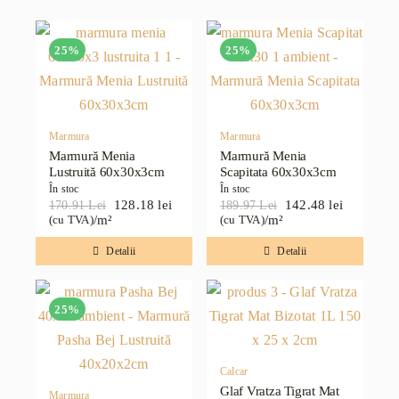
25%
25%
Marmura
Marmura
Marmură Menia
Marmură Menia
Lustruită 60x30x3cm
Scapitata 60x30x3cm
În stoc
În stoc
128.18
lei
142.48
lei
170.91
Lei
189.97
Lei
Prețul
Prețul
Prețul
Prețul
/m²
/m²
(cu TVA)
(cu TVA)
inițial
curent
inițial
curent
a
este:
a
este:
Detalii
Detalii
fost:
128.18 lei.
fost:
142.48 lei.
170.91 lei.
189.97 lei.
25%
Calcar
Glaf Vratza Tigrat Mat
Marmura