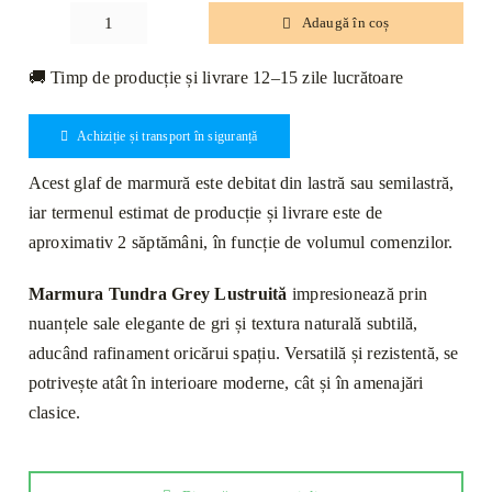
Adaugă în coș
Cantitate
Glaf
🚚 Timp de producție și livrare 12–15 zile lucrătoare
Marmură
Tundra
Achiziție și transport în siguranță
Grey
Lustruită
Acest glaf de marmură este debitat din lastră sau semilastră,
Bizotat
iar termenul estimat de producție și livrare este de
1L
aproximativ 2 săptămâni, în funcție de volumul comenzilor.
120
x
Marmura Tundra Grey Lustruită
impresionează prin
20
nuanțele sale elegante de gri și textura naturală subtilă,
x
aducând rafinament oricărui spațiu. Versatilă și rezistentă, se
2cm
potrivește atât în interioare moderne, cât și în amenajări
clasice.