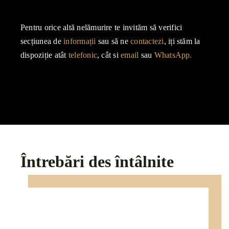
Pentru orice altă nelămurire te invităm să verifici
secțiunea de
informații
sau să ne
contactezi
, iți stăm la
dispoziție atât
telefonic
, cât si
email
sau
WhatsApp.
Întrebări des întâlnite