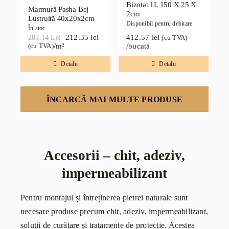
Bizotat 1L 150 X 25 X
Marmură Pasha Bej
2cm
Lustruită 40x20x2cm
Disponibil pentru debitare
În stoc
212.35
lei
412.57
lei
283.14
Lei
(cu TVA)
Prețul
Prețul
/m²
/bucată
(cu TVA)
inițial
curent
a
este:
Detalii
Detalii
fost:
212.35 lei.
283.14 lei.
ÎNCARCĂ MAI MULTE PRODUSE
Accesorii – chit, adeziv,
impermeabilizant
Pentru montajul și întreținerea pietrei naturale sunt
necesare produse precum chit, adeziv, impermeabilizant,
soluții de curățare și tratamente de protecție. Acestea