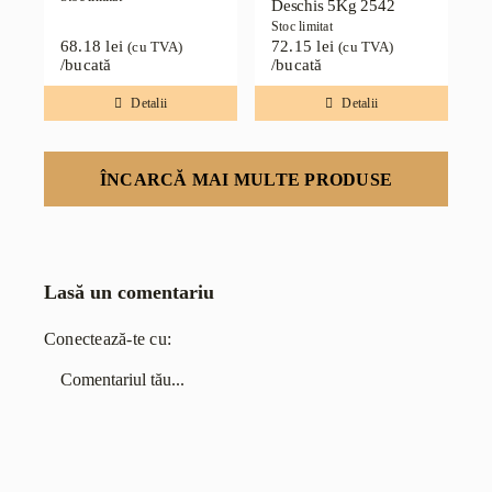
Deschis 5Kg 2542
Stoc limitat
68.18
lei
72.15
lei
(cu TVA)
(cu TVA)
/bucată
/bucată
Detalii
Detalii
ÎNCARCĂ MAI MULTE PRODUSE
Lasă un comentariu
Conectează-te cu:
Comentariu