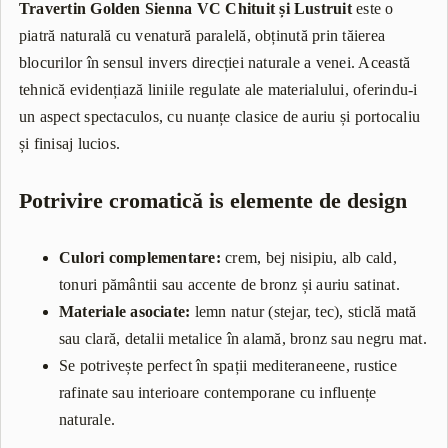
Travertin Golden Sienna VC Chituit și Lustruit
este o
piatră naturală cu venatură paralelă, obținută prin tăierea
blocurilor în sensul invers direcției naturale a venei. Această
tehnică evidențiază liniile regulate ale materialului, oferindu-i
un aspect spectaculos, cu nuanțe clasice de auriu și portocaliu
și finisaj lucios.
Potrivire cromatică is elemente de design
Culori complementare:
crem, bej nisipiu, alb cald,
tonuri pământii sau accente de bronz și auriu satinat.
Materiale asociate:
lemn natur (stejar, tec), sticlă mată
sau clară, detalii metalice în alamă, bronz sau negru mat.
Se potrivește perfect în spații mediteraneene, rustice
rafinate sau interioare contemporane cu influențe
naturale.