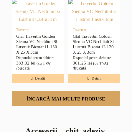
Travertin
Travertin
Glaf Travertin Golden
Glaf Travertin Golden
Sienna VC Nechituit Si
Sienna VC Nechituit Si
Lustruit Bizotat 1L 130
Lustruit Bizotat 1L 120
X 25 X 3cm
X 25 X 3cm
Disponibil pentru debitare
Disponibil pentru debitare
383.02
lei
361.25
lei
(cu TVA)
(cu TVA)
/bucată
/bucată
Detalii
Detalii
ÎNCARCĂ MAI MULTE PRODUSE
Accesorii – chit, adeziv,