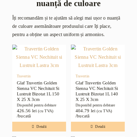
nuanță de culoare
Îți recomandăm și te ajutăm să alegi mai ușor o nuanță
de culoare asemănătoare produsului care îți place,
pentru a obține un aspect uniform și armonios.
Travertin
Travertin
Glaf Travertin Golden
Glaf Travertin Golden
Sienna VC Nechituit Si
Sienna VC Nechituit Si
Lustruit Bizotat 1L 150
Lustruit Bizotat 1L 140
X 25 X 3cm
X 25 X 3cm
Disponibil pentru debitare
Disponibil pentru debitare
426.56
lei
404.79
lei
(cu TVA)
(cu TVA)
/bucată
/bucată
Detalii
Detalii