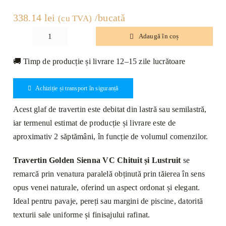
338.14
lei
/bucată
(cu TVA)
Adaugă în coș
Cantitate
Glaf
🚚 Timp de producție și livrare 12–15 zile lucrătoare
Travertin
Golden
Achiziție și transport în siguranță
Sienna
VC
Acest glaf de travertin este debitat din lastră sau semilastră,
Chituit
iar termenul estimat de producție și livrare este de
si
aproximativ 2 săptămâni, în funcție de volumul comenzilor.
Lustruit
Bizotat
Travertin Golden Sienna VC Chituit și Lustruit
se
1L
remarcă prin venatura paralelă obținută prin tăierea în sens
120
opus venei naturale, oferind un aspect ordonat și elegant.
x
Ideal pentru pavaje, pereți sau margini de piscine, datorită
25
texturii sale uniforme și finisajului rafinat.
x