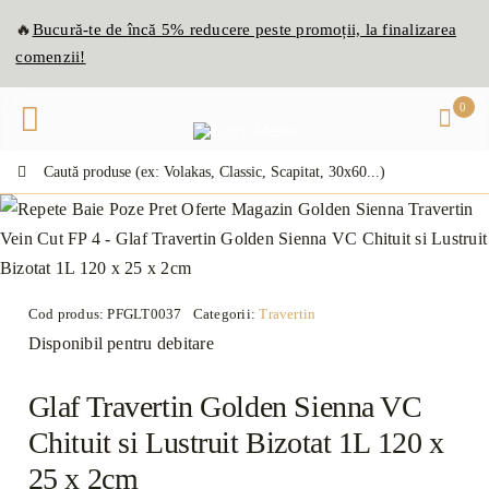
Skip
🔥
Bucură-te de
înc
ă
5% reducere peste promoții, la finalizarea
to
comenzii!
content
0
Caută:
Cod produs:
PFGLT0037
Categorii:
Travertin
Disponibil pentru debitare
Glaf Travertin Golden Sienna VC
Chituit si Lustruit Bizotat 1L 120 x
25 x 2cm