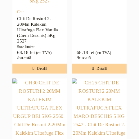
Chit
Chit De Rosturi 2-
20Mm Kalekim
Ultrafuga Flex Vanilla
(Crem Deschis) 5Kg
2527
Stoc limitat
68.18
lei
68.18
lei
(cu TVA)
(cu TVA)
/bucată
/bucată
Detalii
Detalii