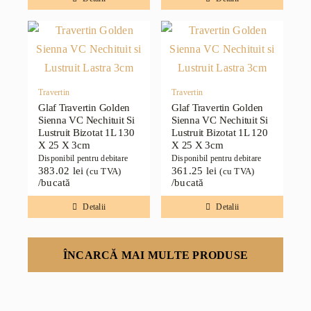
Travertin
Travertin
Glaf Travertin Golden
Glaf Travertin Golden
Sienna VC Nechituit Si
Sienna VC Nechituit Si
Lustruit Bizotat 1L 130
Lustruit Bizotat 1L 120
X 25 X 3cm
X 25 X 3cm
Disponibil pentru debitare
Disponibil pentru debitare
383.02
lei
361.25
lei
(cu TVA)
(cu TVA)
/bucată
/bucată
Detalii
Detalii
ÎNCARCĂ MAI MULTE PRODUSE