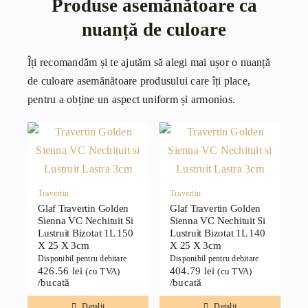
Produse asemănătoare ca
nuanță de culoare
Îți recomandăm și te ajutăm să alegi mai ușor o nuanță
de culoare asemănătoare produsului care îți place,
pentru a obține un aspect uniform și armonios.
Travertin
Travertin
Glaf Travertin Golden
Glaf Travertin Golden
Sienna VC Nechituit Si
Sienna VC Nechituit Si
Lustruit Bizotat 1L 150
Lustruit Bizotat 1L 140
X 25 X 3cm
X 25 X 3cm
Disponibil pentru debitare
Disponibil pentru debitare
426.56
lei
404.79
lei
(cu TVA)
(cu TVA)
/bucată
/bucată
Detalii
Detalii