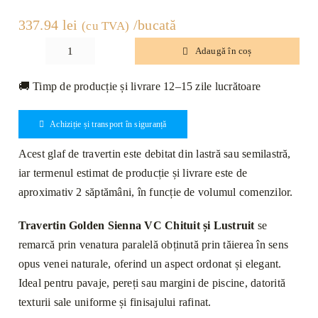
337.94
lei
/bucată
(cu TVA)
Adaugă în coș
Cantitate
Glaf
🚚 Timp de producție și livrare 12–15 zile lucrătoare
Travertin
Golden
Achiziție și transport în siguranță
Sienna
VC
Acest glaf de travertin este debitat din lastră sau semilastră,
Chituit
iar termenul estimat de producție și livrare este de
si
aproximativ 2 săptămâni, în funcție de volumul comenzilor.
Lustruit
Bizotat
Travertin Golden Sienna VC Chituit și Lustruit
se
1L
remarcă prin venatura paralelă obținută prin tăierea în sens
140
opus venei naturale, oferind un aspect ordonat și elegant.
x
Ideal pentru pavaje, pereți sau margini de piscine, datorită
20
texturii sale uniforme și finisajului rafinat.
x