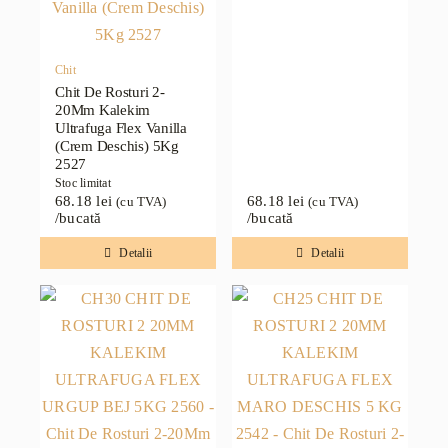
Chit
Chit De Rosturi 2-
20Mm Kalekim
Ultrafuga Flex Vanilla
(Crem Deschis) 5Kg
2527
Stoc limitat
68.18
lei
68.18
lei
(cu TVA)
(cu TVA)
/bucată
/bucată
Detalii
Detalii