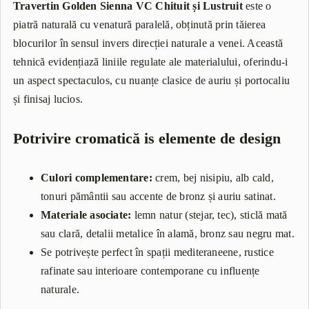
Travertin Golden Sienna VC Chituit și Lustruit
este o
piatră naturală cu venatură paralelă, obținută prin tăierea
blocurilor în sensul invers direcției naturale a venei. Această
tehnică evidențiază liniile regulate ale materialului, oferindu-i
un aspect spectaculos, cu nuanțe clasice de auriu și portocaliu
și finisaj lucios.
Potrivire cromatică is elemente de design
Culori complementare:
crem, bej nisipiu, alb cald,
tonuri pământii sau accente de bronz și auriu satinat.
Materiale asociate:
lemn natur (stejar, tec), sticlă mată
sau clară, detalii metalice în alamă, bronz sau negru mat.
Se potrivește perfect în spații mediteraneene, rustice
rafinate sau interioare contemporane cu influențe
naturale.