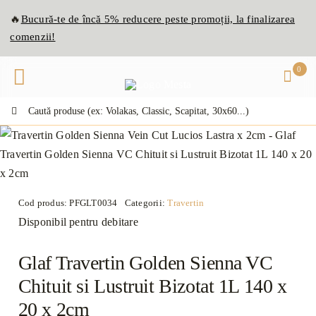
Skip
🔥
Bucură-te de
înc
ă
5% reducere peste promoții, la finalizarea
to
comenzii!
content
0
Caută:
Cod produs:
PFGLT0034
Categorii:
Travertin
Disponibil pentru debitare
Glaf Travertin Golden Sienna VC
Chituit si Lustruit Bizotat 1L 140 x
20 x 2cm