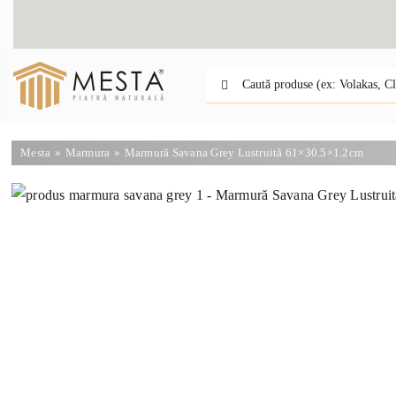
Skip
to
content
Caută:
Mesta
Marmura
Marmură Savana Grey Lustruită 61×30.5×1.2cm