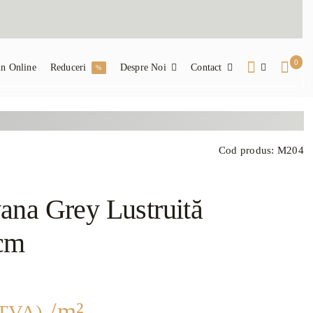
0
n Online
Reduceri
Despre Noi
Contact
%
Cod produs:
M204
na Grey Lustruită
cm
/m²
 TVA)