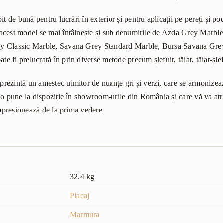
t de bună pentru lucrări în exterior și pentru aplicații pe pereți și pod
acest model se mai întâlnește și sub denumirile de Azda Grey Marb
y Classic Marble, Savana Grey Standard Marble, Bursa Savana Gre
i prelucrată în prin diverse metode precum șlefuit, tăiat, tăiat-șlefuit
ezintă un amestec uimitor de nuanțe gri și verzi, care se armonizea
o pune la dispoziție în showroom-urile din România și care vă va atra
impresionează de la prima vedere.
32.4 kg
Placaj
Marmura