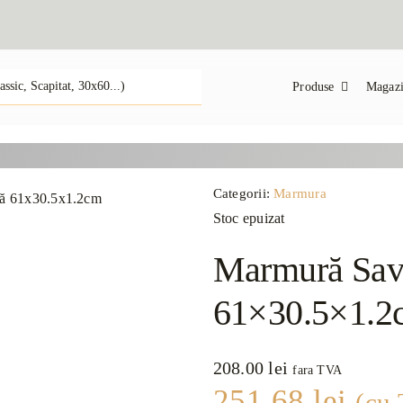
Produse
Magazi
Categorii:
Marmura
Stoc epuizat
Marmură Sava
61×30.5×1.2
208.00
lei
fara TVA
251.68
lei
(cu