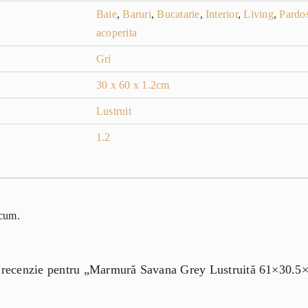
Baie
,
Baruri
,
Bucatarie
,
Interior
,
Living
,
Pardos
acoperita
Gri
30 x 60 x 1.2cm
Lustruit
1.2
acum.
 o recenzie pentru „Marmură Savana Grey Lustruită 61×30.