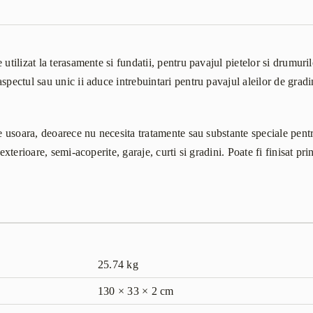
 utilizat la terasamente si fundatii, pentru pavajul pietelor si drumuri
spectul sau unic ii aduce intrebuintari pentru pavajul aleilor de gradin
te usoara, deoarece nu necesita tratamente sau substante speciale pen
 exterioare, semi-acoperite, garaje, curti si gradini. Poate fi finisat p
25.74 kg
130 × 33 × 2 cm