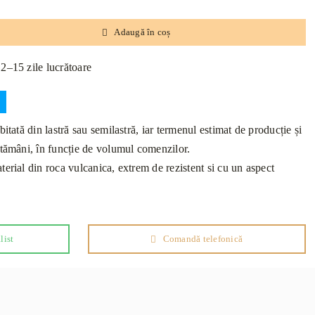
Adaugă în coș
12–15 zile lucrătoare
bitată din lastră sau semilastră, iar termenul estimat de producție și
ptămâni, în funcție de volumul comenzilor.
erial din roca vulcanica, extrem de rezistent si cu un aspect
list
Comandă telefonică