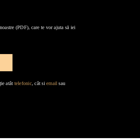
 noastre (PDF), care te vor ajuta să iei
e
ție atât
telefonic
, cât si
email
sau