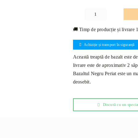
Cantitate
Treaptă
🚚 Timp de producție și livrare 
Bazalt
Negru
Achiziție și transport în siguranță
Periat
Bizotat
Această treaptă de bazalt este de
1L
livrare este de aproximativ 2 să
130
Bazaltul Negru Periat este un mat
x
deosebit.
33
x
2cm
Discută cu un specia