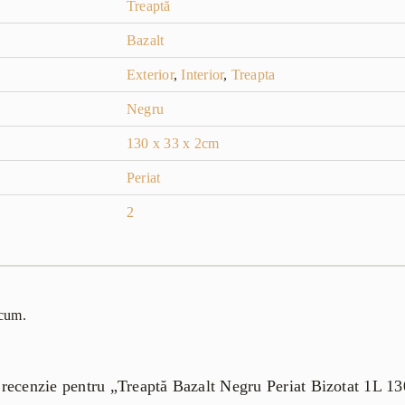
Treaptă
Bazalt
Exterior
,
Interior
,
Treapta
Negru
130 x 33 x 2cm
Periat
2
acum.
o recenzie pentru „Treaptă Bazalt Negru Periat Bizotat 1L 1