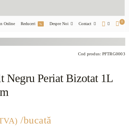
0
n Online
Reduceri
Despre Noi
Contact
%
Cod produs:
PFTRG0003
t Negru Periat Bizotat 1L
cm
/bucată
 TVA)