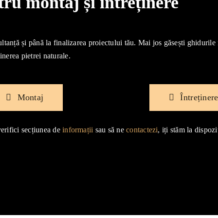
u montaj și intreținere
ultanță și până la finalizarea proiectului tău. Mai jos găsești ghidurile
inerea pietrei naturale.
Montaj
Întreținer
verifici secțiunea de
informații
sau să ne
contactezi
, iți stăm la dispozi