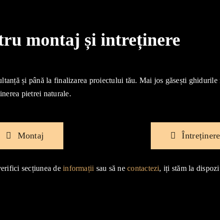
u montaj și intreținere
ultanță și până la finalizarea proiectului tău. Mai jos găsești ghidurile
inerea pietrei naturale.
Montaj
Întreținer
verifici secțiunea de
informații
sau să ne
contactezi
, iți stăm la dispozi