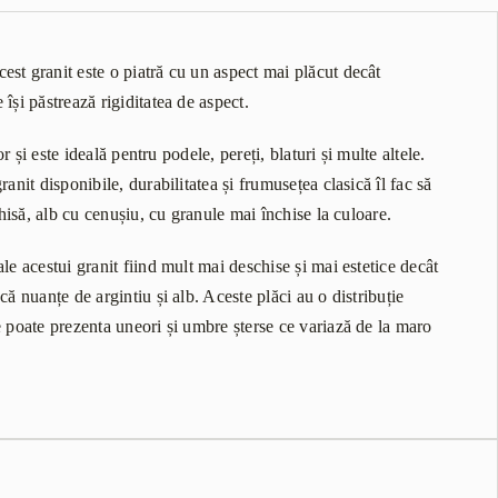
est granit este o piatră cu un aspect mai plăcut decât
își păstrează rigiditatea de aspect.
r și este ideală pentru podele, pereți, blaturi și multe altele.
anit disponibile, durabilitatea și frumusețea clasică îl fac să
chisă, alb cu cenușiu, cu granule mai închise la culoare.
le acestui granit fiind mult mai deschise și mai estetice decât
ă nuanțe de argintiu și alb. Aceste plăci au o distribuție
e poate prezenta uneori și umbre șterse ce variază de la maro