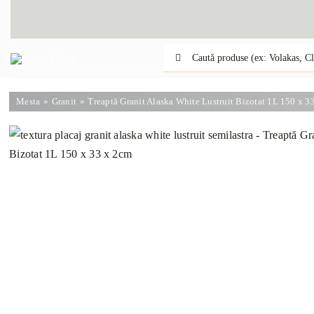
Skip
to
content
Caută:
Mesta
Granit
Treaptă Granit Alaska White Lustruit Bizotat 1L 150 x 3