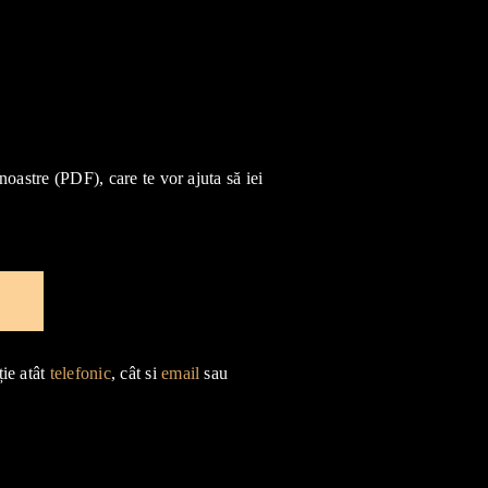
 noastre (PDF), care te vor ajuta să iei
e
ție atât
telefonic
, cât si
email
sau