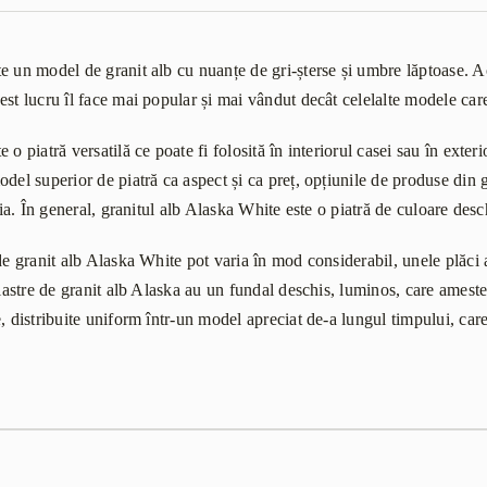
e un model de granit alb cu nuanțe de gri-șterse și umbre lăptoase. Ac
st lucru îl face mai popular și mai vândut decât celelalte modele care 
o piatră versatilă ce poate fi folosită în interiorul casei sau în exterio
del superior de piatră ca aspect și ca preț, opțiunile de produse din gr
ația. În general, granitul alb Alaska White este o piatră de culoare des
de granit alb Alaska White pot varia în mod considerabil, unele plăci a
 lastre de granit alb Alaska au un fundal deschis, luminos, care amestec
, distribuite uniform într-un model apreciat de-a lungul timpului, car