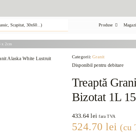
Produse
Magazi
3 x 2cm
Categorii:
Granit
Disponibil pentru debitare
Treaptă Grani
Bizotat 1L 1
433.64
lei
fara TVA
524.70
lei
(cu