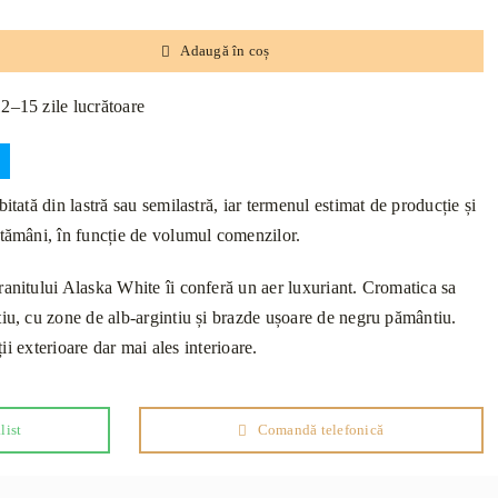
Adaugă în coș
12–15 zile lucrătoare
itată din lastră sau semilastră, iar termenul estimat de producție și
ptămâni, în funcție de volumul comenzilor.
ranitului Alaska White îi conferă un aer luxuriant. Cromatica sa
tiu, cu zone de alb-argintiu și brazde ușoare de negru pământiu.
ații exterioare dar mai ales interioare.
list
Comandă telefonică