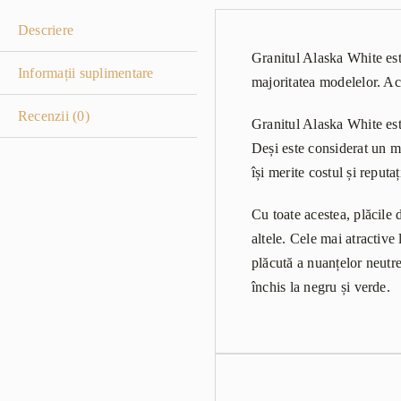
Descriere
Granitul Alaska White est
Informații suplimentare
majoritatea modelelor. Ace
Recenzii (0)
Granitul Alaska White este 
Deși este considerat un mo
își merite costul și reput
Cu toate acestea, plăcile 
altele. Cele mai atractive
plăcută a nuanțelor neutre
închis la negru și verde.