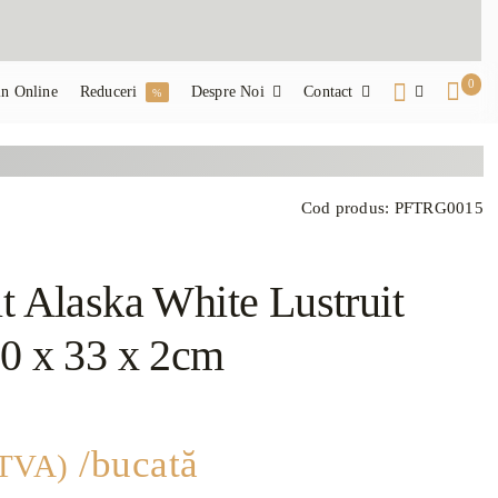
0
n Online
Reduceri
Despre Noi
Contact
%
Cod produs:
PFTRG0015
t Alaska White Lustruit
50 x 33 x 2cm
/bucată
 TVA)