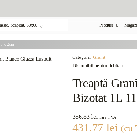
Produse
Magazi
33 x 2cm
Categorii:
Granit
Disponibil pentru debitare
Treaptă Grani
Bizotat 1L 1
356.83
lei
fara TVA
431.77
lei
(cu