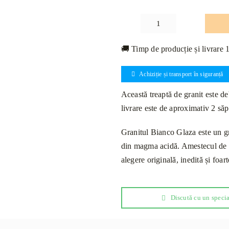
Cantitate
Treaptă
🚚 Timp de producție și livrare 
Granit
Bianco
Achiziție și transport în siguranță
Glazza
Lustruit
Această treaptă de granit este deb
Bizotat
livrare este de aproximativ 2 să
1L
110
Granitul Bianco Glaza este un gra
x
din magma acidă. Amestecul de al
33
alegere originală, inedită și foart
x
2cm
Discută cu un specia