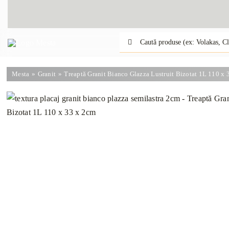
Skip
to
content
Caută:
Mesta
Granit
Treaptă Granit Bianco Glazza Lustruit Bizotat 1L 110 x 