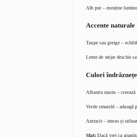
Alb pur – menține luminozi
Accente naturale
Taupe sau greige – echilib
Lemn de stejar deschis sa
Culori îndrăznețe 
Albastru marin – creează u
Verde smarald – adaugă p
Antracit – intens și rafin
Sfat:
Dacă vrei ca granitu