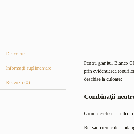
Descriere
Pentru granitul Bianco Gla
Informații suplimentare
prin evidențierea tonurilor
deschise la culoare:
Recenzii (0)
Combinații neutr
Griuri deschise – reflectă
Bej sau crem cald – adaug