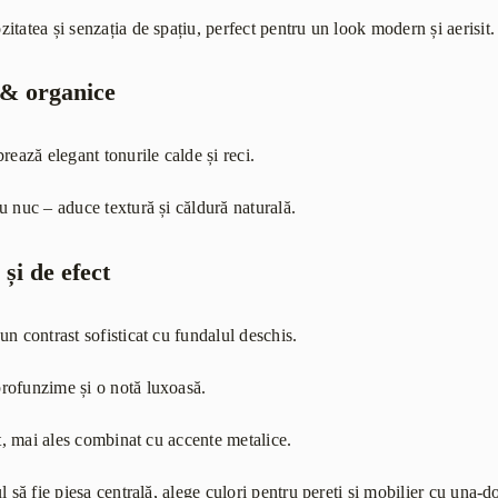
tatea și senzația de spațiu, perfect pentru un look modern și aerisit.
 & organice
rează elegant tonurile calde și reci.
u nuc – aduce textură și căldură naturală.
și de efect
n contrast sofisticat cu fundalul deschis.
rofunzime și o notă luxoasă.
at, mai ales combinat cu accente metalice.
l să fie piesa centrală, alege culori pentru pereți și mobilier cu una