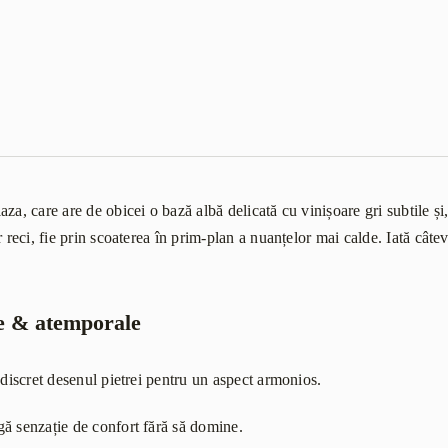
za, care are de obicei o bază albă delicată cu vinișoare gri subtile și
 reci, fie prin scoaterea în prim-plan a nuanțelor mai calde. Iată câtev
e & atemporale
 discret desenul pietrei pentru un aspect armonios.
ă senzație de confort fără să domine.