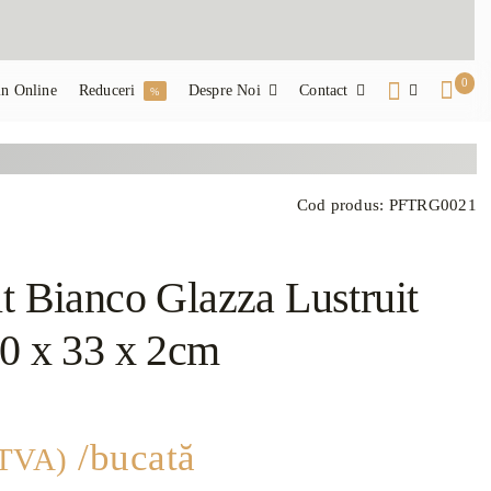
0
n Online
Reduceri
Despre Noi
Contact
%
Cod produs:
PFTRG0021
t Bianco Glazza Lustruit
10 x 33 x 2cm
/bucată
 TVA)