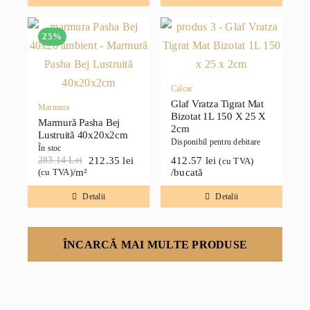
fost:
128.18 lei.
fost:
142.48 lei.
170.91 lei.
189.97 lei.
25%
Calcar
Glaf Vratza Tigrat Mat
Marmura
Bizotat 1L 150 X 25 X
Marmură Pasha Bej
2cm
Lustruită 40x20x2cm
Disponibil pentru debitare
În stoc
212.35
lei
412.57
lei
283.14
Lei
(cu TVA)
Prețul
Prețul
/m²
/bucată
(cu TVA)
inițial
curent
a
este:
Detalii
Detalii
fost:
212.35 lei.
283.14 lei.
ÎNCARCĂ MAI MULTE PRODUSE