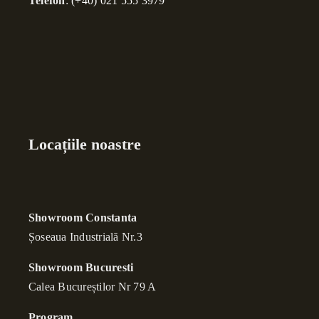
Telefon
:
(+40) 021 555 3979
Locațiile noastre
Showroom Constanta
Șoseaua Industrială Nr.3
Showroom Bucuresti
Calea Bucure
ș
tilor Nr 79 A
Program