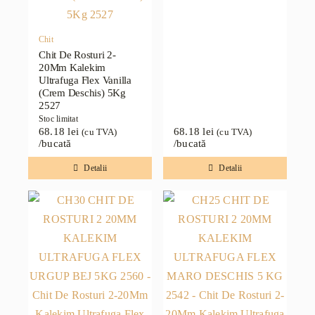
Chit
Chit De Rosturi 2-
20Mm Kalekim
Ultrafuga Flex Vanilla
(Crem Deschis) 5Kg
2527
Stoc limitat
68.18
lei
68.18
lei
(cu TVA)
(cu TVA)
/bucată
/bucată
Detalii
Detalii