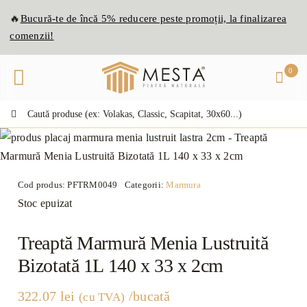
Skip
🔥
Bucură-te de
înc
ă
5% reducere peste promoții, la finalizarea
to
comenzii!
content
0
Caută:
Cod produs:
PFTRM0049
Categorii:
Marmura
Stoc epuizat
Treaptă Marmură Menia Lustruită
Bizotată 1L 140 x 33 x 2cm
322.07
lei
/bucată
(cu TVA)