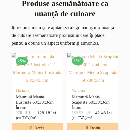
Produse asemănătoare ca
nuanță de culoare
Îți recomandăm și te ajutăm să alegi mai ușor o nuanță
de culoare asemănătoare produsului care îți place,
pentru a obține un aspect uniform și armonios.
25%
25%
Marmura
Marmura
Marmură Menia
Marmură Menia
Lustruită 60x30x3cm
Scapitata 60x30x3cm
În stoc
În stoc
128.18
lei
142.48
lei
170.91
Lei
189.97
Lei
Prețul
Prețul
Prețul
Prețul
/m²
/m²
(cu TVA)
(cu TVA)
inițial
curent
inițial
curent
a
este:
a
este:
Detalii
Detalii