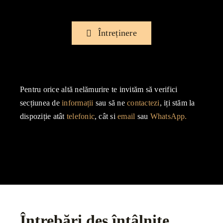
Întreținere
Pentru orice altă nelămurire te invităm să verifici
secțiunea de
informații
sau să ne
contactezi
, iți stăm la
dispoziție atât
telefonic
, cât si
email
sau
WhatsApp.
Întrebări des întâlnite