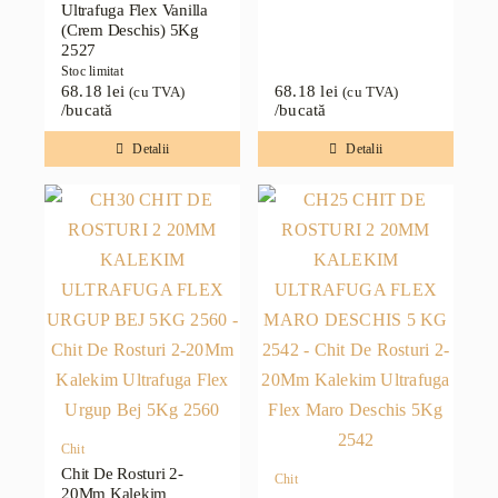
Ultrafuga Flex Vanilla
(Crem Deschis) 5Kg
2527
Stoc limitat
68.18
lei
68.18
lei
(cu TVA)
(cu TVA)
/bucată
/bucată
Detalii
Detalii
Chit
Chit De Rosturi 2-
Chit
20Mm Kalekim