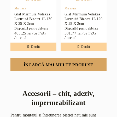
Marmura
Marmura
Glaf Marmură Volakas
Glaf Marmură Volakas
Lustruită Bizotat 1L 130
Lustruită Bizotat 1L 120
X 25 X 2cm
X 25 X 2cm
Disponibil pentru debitare
Disponibil pentru debitare
405.25
lei
381.77
lei
(cu TVA)
(cu TVA)
/bucată
/bucată
Detalii
Detalii
ÎNCARCĂ MAI MULTE PRODUSE
Accesorii – chit, adeziv,
impermeabilizant
Pentru montajul și întreținerea pietrei naturale sunt