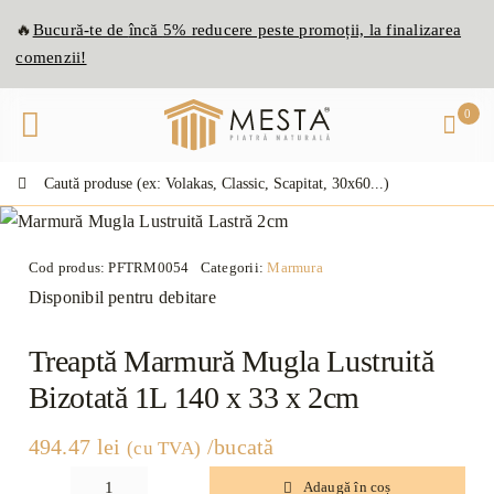
Skip
🔥
Bucură-te de
înc
ă
5% reducere peste promoții, la finalizarea
to
comenzii!
content
0
Caută:
Cod produs:
PFTRM0054
Categorii:
Marmura
Disponibil pentru debitare
Treaptă Marmură Mugla Lustruită
Bizotată 1L 140 x 33 x 2cm
494.47
lei
/bucată
(cu TVA)
Adaugă în coș