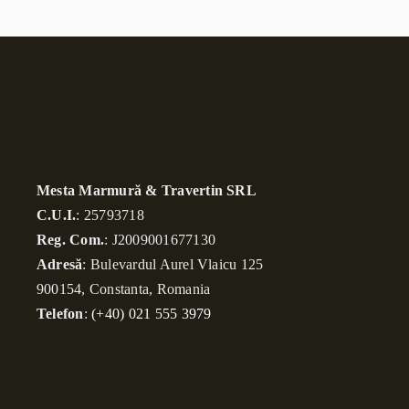
Mesta Marmură & Travertin SRL
C.U.I.
: 25793718
Reg. Com.
: J2009001677130
Adresă
: Bulevardul Aurel Vlaicu 125
900154, Constanta, Romania
Telefon
:
(+40) 021 555 3979