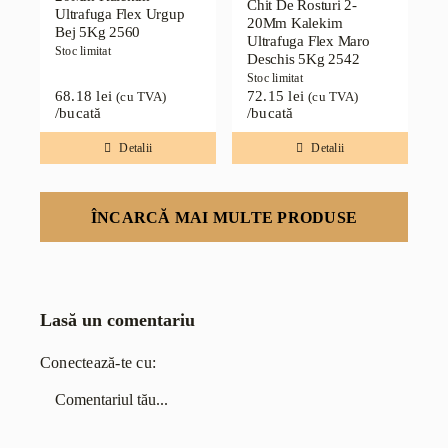
Chit De Rosturi 2-
Ultrafuga Flex Urgup
20Mm Kalekim
Bej 5Kg 2560
Ultrafuga Flex Maro
Stoc limitat
Deschis 5Kg 2542
Stoc limitat
68.18
lei
72.15
lei
(cu TVA)
(cu TVA)
/bucată
/bucată
Detalii
Detalii
ÎNCARCĂ MAI MULTE PRODUSE
Lasă un comentariu
Conectează-te cu:
Comentariu