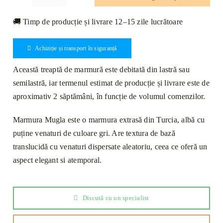
Cantitate
Treaptă
🚚 Timp de producție și livrare 12–15 zile lucrătoare
Marmură
Mugla
Achiziție și transport în siguranță
Lustruită
Bizotată
Această treaptă de marmură este debitată din lastră sau
1L
semilastră, iar termenul estimat de producție și livrare este de
140
aproximativ 2 săptămâni, în funcție de volumul comenzilor.
x
33
Marmura Mugla este o marmura extrasă din Turcia, albă cu
x
puține venaturi de culoare gri. Are textura de bază
2cm
translucidă cu venaturi dispersate aleatoriu, ceea ce oferă un
aspect elegant si atemporal.
Discută cu un specialist