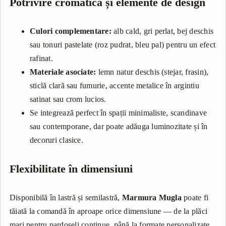
Potrivire cromatică și elemente de design
Culori complementare:
alb cald, gri perlat, bej deschis
sau tonuri pastelate (roz pudrat, bleu pal) pentru un efect
rafinat.
Materiale asociate:
lemn natur deschis (stejar, frasin),
sticlă clară sau fumurie, accente metalice în argintiu
satinat sau crom lucios.
Se integrează perfect în spații minimaliste, scandinave
sau contemporane, dar poate adăuga luminozitate și în
decoruri clasice.
Flexibilitate în dimensiuni
Disponibilă în lastră și semilastră,
Marmura Mugla
poate fi
tăiată la comandă în aproape orice dimensiune — de la plăci
mari pentru pardoseli continue, până la formate personalizate