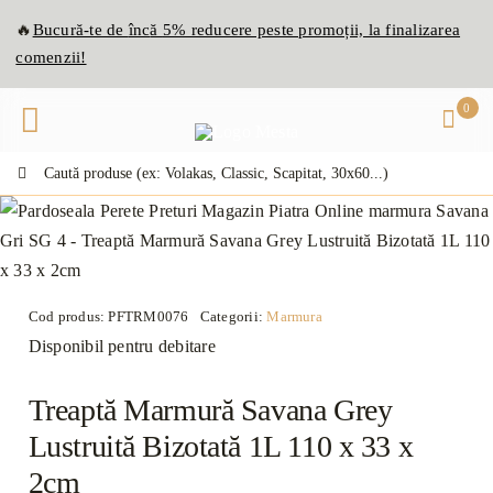
Skip
🔥
Bucură-te de
înc
ă
5% reducere peste promoții, la finalizarea
to
comenzii!
content
0
Caută:
Cod produs:
PFTRM0076
Categorii:
Marmura
Disponibil pentru debitare
Treaptă Marmură Savana Grey
Lustruită Bizotată 1L 110 x 33 x
2cm