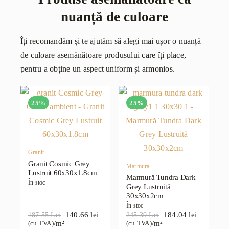
nuanță de culoare
Îți recomandăm și te ajutăm să alegi mai ușor o nuanță
de culoare asemănătoare produsului care îți place,
pentru a obține un aspect uniform și armonios.
25%
25%
Granit
Granit Cosmic Grey
Marmura
Lustruit 60x30x1.8cm
Marmură Tundra Dark
În stoc
Grey Lustruită
30x30x2cm
În stoc
140.66
lei
184.04
lei
187.55
Lei
245.39
Lei
Prețul
Prețul
Prețul
Prețul
/m²
/m²
(cu TVA)
(cu TVA)