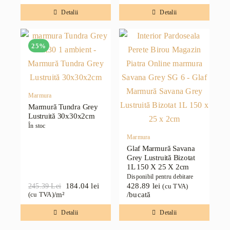
inițial
curent
inițial
curent
a
este:
a
este:
Detalii
Detalii
fost:
140.66 lei.
fost:
184.04 lei.
187.55 lei.
245.39 lei.
25%
Marmura
Marmură Tundra Grey
Lustruită 30x30x2cm
În stoc
Marmura
Glaf Marmură Savana
Grey Lustruită Bizotat
1L 150 X 25 X 2cm
Disponibil pentru debitare
184.04
lei
428.89
lei
245.39
Lei
(cu TVA)
Prețul
Prețul
/m²
/bucată
(cu TVA)
inițial
curent
a
este:
Detalii
Detalii
fost:
184.04 lei.
245.39 lei.