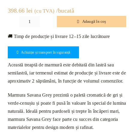
398.66
lei
/bucată
(cu TVA)
Adaugă în coș
Cantitate
Treaptă
🚚 Timp de producție și livrare 12–15 zile lucrătoare
Marmură
Savana
Achiziție și transport în siguranță
Grey
Lustruită
Această treaptă de marmură este debitată din lastră sau
Bizotată
semilastră, iar termenul estimat de producție și livrare este de
1L
aproximativ 2 săptămâni, în funcție de volumul comenzilor.
110
x
Marmura Savana Grey prezintă o paletă cromatică de gri și
33
verde-cenușiu și poate fi pusă în valoare în special de lumina
x
naturală. Ideală pentru pardoseli și trepte în încăperi mari,
2cm
marmura Savana Grey face parte cu succes din categoria
materialelor pentru design modern și rafinat.