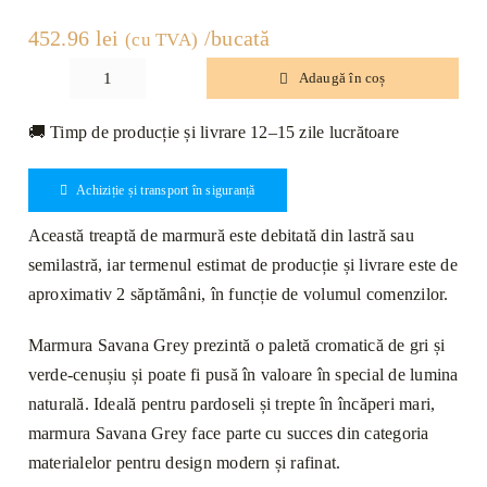
452.96
lei
/bucată
(cu TVA)
Adaugă în coș
Cantitate
Treaptă
🚚 Timp de producție și livrare 12–15 zile lucrătoare
Marmură
Savana
Achiziție și transport în siguranță
Grey
Lustruită
Această treaptă de marmură este debitată din lastră sau
Bizotată
semilastră, iar termenul estimat de producție și livrare este de
1L
aproximativ 2 săptămâni, în funcție de volumul comenzilor.
130
x
Marmura Savana Grey prezintă o paletă cromatică de gri și
33
verde-cenușiu și poate fi pusă în valoare în special de lumina
x
naturală. Ideală pentru pardoseli și trepte în încăperi mari,
2cm
marmura Savana Grey face parte cu succes din categoria
materialelor pentru design modern și rafinat.