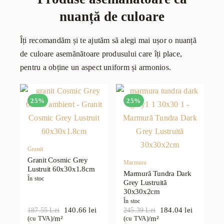
nuanță de culoare
Îți recomandăm și te ajutăm să alegi mai ușor o nuanță
de culoare asemănătoare produsului care îți place,
pentru a obține un aspect uniform și armonios.
25%
25%
Granit
Granit Cosmic Grey
Marmura
Lustruit 60x30x1.8cm
Marmură Tundra Dark
În stoc
Grey Lustruită
30x30x2cm
În stoc
140.66
lei
184.04
lei
187.55
Lei
245.39
Lei
Prețul
Prețul
Prețul
Prețul
/m²
/m²
(cu TVA)
(cu TVA)