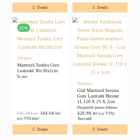
inițial
curent
inițial
curent
a
este:
a
este:
Detalii
Detalii
fost:
140.66 lei.
fost:
184.04 lei.
187.55 lei.
245.39 lei.
25%
Marmura
Marmură Tundra Grey
Lustruită 30x30x2cm
În stoc
Marmura
Glaf Marmură Savana
Grey Lustruită Bizotat
1L 150 X 25 X 2cm
Disponibil pentru debitare
184.04
lei
428.89
lei
245.39
Lei
(cu TVA)
Prețul
Prețul
/m²
/bucată
(cu TVA)
inițial
curent
a
este:
Detalii
Detalii
fost:
184.04 lei.
245.39 lei.