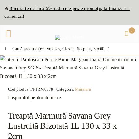
Skip
🔥
Bucură-te de
înc
ă
5% reducere peste promoții, la finalizarea
to
comenzii!
content
0
Caută:
Cod produs:
PFTRM0078
Categorii:
Marmura
Disponibil pentru debitare
Treaptă Marmură Savana Grey
Lustruită Bizotată 1L 130 x 33 x
2cm