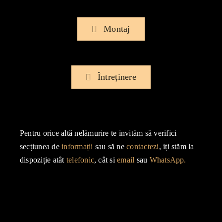
Montaj
Întreținere
Pentru orice altă nelămurire te invităm să verifici
secțiunea de
informații
sau să ne
contactezi
, iți stăm la
dispoziție atât
telefonic
, cât si
email
sau
WhatsApp.