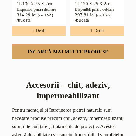
1L 130 X 25 X 2cm
1L 120 X 25 X 2cm
Disponibil pentru debitare
Disponibil pentru debitare
314.29
lei
297.81
lei
(cu TVA)
(cu TVA)
/bucată
/bucată
Detalii
Detalii
ÎNCARCĂ MAI MULTE PRODUSE
Accesorii – chit, adeziv,
impermeabilizant
Pentru montajul și întreținerea pietrei naturale sunt
necesare produse precum chit, adeziv, impermeabilizant,
soluții de curățare și tratamente de protecție. Acestea
asigură durabilitatea și aspectul impecabil al suprafețelor