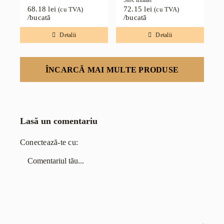
68.18
lei
72.15
lei
(cu TVA)
(cu TVA)
/bucată
/bucată
Detalii
Detalii
ÎNCARCĂ MAI MULTE PRODUSE
Lasă un comentariu
Conectează-te cu:
Comentariu