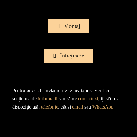
Montaj
Întreținere
Pentru orice altă nelămurire te invităm să verifici
secțiunea de
informații
sau să ne
contactezi
, iți stăm la
dispoziție atât
telefonic
, cât si
email
sau
WhatsApp.