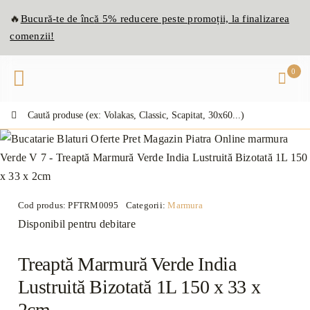
Skip
🔥
Bucură-te de
înc
ă
5% reducere peste promoții, la finalizarea
to
comenzii!
content
0
Caută:
Cod produs:
PFTRM0095
Categorii:
Marmura
Disponibil pentru debitare
Treaptă Marmură Verde India
Lustruită Bizotată 1L 150 x 33 x
2cm