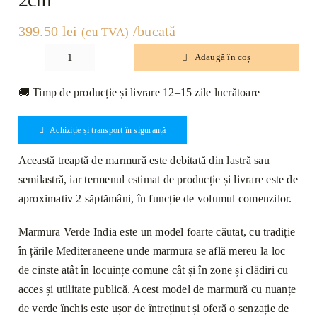
399.50
lei
/bucată
(cu TVA)
Adaugă în coș
Cantitate
Treaptă
🚚 Timp de producție și livrare 12–15 zile lucrătoare
Marmură
Verde
Achiziție și transport în siguranță
India
Lustruită
Această treaptă de marmură este debitată din lastră sau
Bizotată
semilastră, iar termenul estimat de producție și livrare este de
1L
aproximativ 2 săptămâni, în funcție de volumul comenzilor.
150
x
Marmura Verde India este un model foarte căutat, cu tradiție
33
în țările Mediteraneene unde marmura se află mereu la loc
x
de cinste atât în locuințe comune cât și în zone și clădiri cu
2cm
acces și utilitate publică. Acest model de marmură cu nuanțe
de verde închis este ușor de întreținut și oferă o senzație de