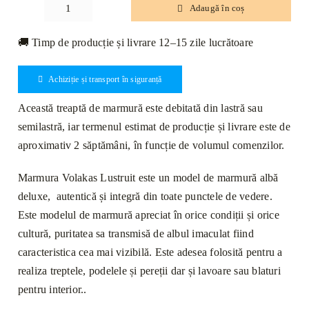
Adaugă în coș
Cantitate
Treaptă
🚚 Timp de producție și livrare 12–15 zile lucrătoare
Marmură
Volakas
Achiziție și transport în siguranță
Lustruită
Bizotată
Această treaptă de marmură este debitată din lastră sau
1L
semilastră, iar termenul estimat de producție și livrare este de
120
aproximativ 2 săptămâni, în funcție de volumul comenzilor.
x
33
Marmura Volakas Lustruit este un model de marmură albă
x
deluxe, autentică și integră din toate punctele de vedere.
2cm
Este modelul de marmură apreciat în orice condiții și orice
cultură, puritatea sa transmisă de albul imaculat fiind
caracteristica cea mai vizibilă. Este adesea folosită pentru a
realiza treptele, podelele și pereții dar și lavoare sau blaturi
pentru interior..