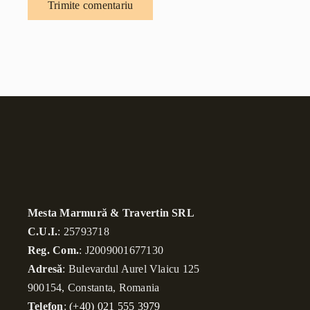
Mesta Marmură & Travertin SRL
C.U.I.
: 25793718
Reg. Com.
: J2009001677130
Adresă
: Bulevardul Aurel Vlaicu 125
900154, Constanta, Romania
Telefon
:
(+40) 021 555 3979