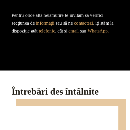
Pentru orice altă nelămurire te invităm să verifici
secțiunea de
informații
sau să ne
contactezi
, iți stăm la
dispoziție atât
telefonic
, cât si
email
sau
WhatsApp.
Întrebări des întâlnite