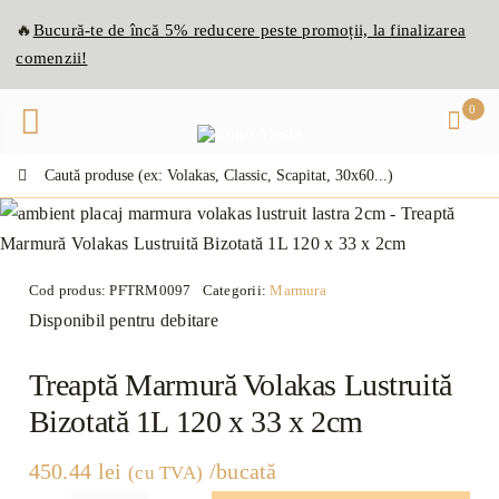
Skip
🔥
Bucură-te de
înc
ă
5% reducere peste promoții, la finalizarea
to
comenzii!
content
0
Caută:
Cod produs:
PFTRM0097
Categorii:
Marmura
Disponibil pentru debitare
Treaptă Marmură Volakas Lustruită
Bizotată 1L 120 x 33 x 2cm
450.44
lei
/bucată
(cu TVA)