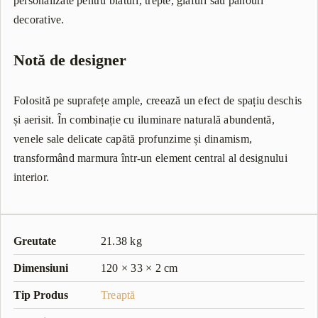
personalizate pentru blaturi, trepte, glafuri sau panouri
decorative.
Notă de designer
Folosită pe suprafețe ample, creează un efect de spațiu deschis
și aerisit. În combinație cu iluminare naturală abundentă,
venele sale delicate capătă profunzime și dinamism,
transformând marmura într-un element central al designului
interior.
Greutate
21.38 kg
Dimensiuni
120 × 33 × 2 cm
Tip Produs
Treaptă