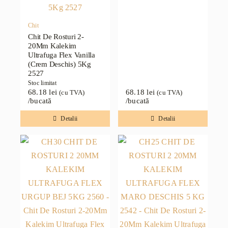
Chit
Chit De Rosturi 2-
20Mm Kalekim
Ultrafuga Flex Vanilla
(Crem Deschis) 5Kg
2527
Stoc limitat
68.18
lei
68.18
lei
(cu TVA)
(cu TVA)
/bucată
/bucată
Detalii
Detalii