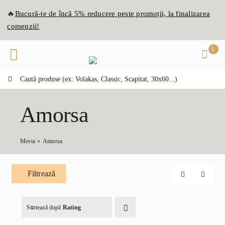
Skip
🔥
Bucură-te de
înc
ă
5% reducere peste promoții, la finalizarea
to
comenzii!
content
0
Caută:
Amorsa
Mesta
Amorsa
Filtrează
Sortează după
Rating