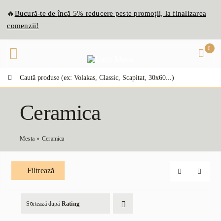
Skip
🔥
Bucură-te de
înc
ă
5% reducere peste promoții, la finalizarea
to
comenzii!
content
0
Caută:
Ceramica
Mesta
Ceramica
Filtrează
Sortează după
Rating