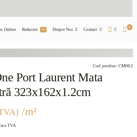
0
n Online
Reduceri
Despre Noi
Contact
%
Cod produs:
CM002
ne Port Laurent Mata
tră 323x162x1.2cm
/m²
 TVA)
fara TVA