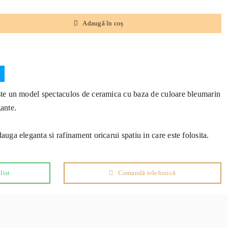
Adaugă în coș
te un model spectaculos de ceramica cu baza de culoare bleumarin
gante.
ga eleganta si rafinament oricarui spatiu in care este folosita.
list
Comandă telefonică