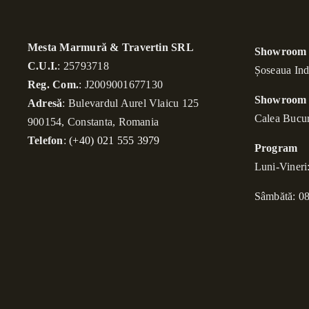
Mesta Marmură & Travertin SRL
Showroom 
C.U.I.
: 25793718
Șoseaua Ind
Reg. Com.
: J2009001677130
Showroom 
Adresă
: Bulevardul Aurel Vlaicu 125
Calea Bucu
900154, Constanta, Romania
Telefon
:
(+40) 021 555 3979
Program
Luni-Vineri
Sâmbătă: 08