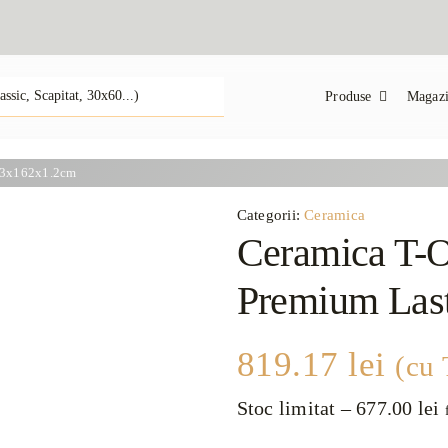
Produse
Magazi
323x162x1.2cm
Categorii:
Ceramica
Ceramica T-O
Premium Las
819.17
lei
(cu
Stoc limitat
–
677.00
lei