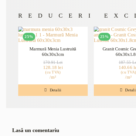
REDUCERI EXC
25%
25%
Marmură Menia Lustruită
Granit Cosmic Gre
60x30x3cm
60x30x1.
Prețul
Prețul
Preț
Preț
170.91
Lei
187.55
L
128.18
inițial
curent
lei
140.66
iniți
cur
l
(cu TVA)
a
este:
(cu TVA
a
este
/m²
/m²
fost:
128.18 lei.
fost
140.
170.91 lei.
187.
Detalii
Detali
Lasă un comentariu