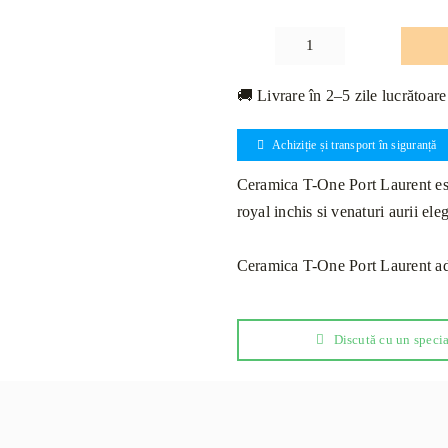
Cantitate
Ceramica
🚚 Livrare în 2–5 zile lucrătoare
T-
One
Achiziție și transport în siguranță
Port
Laurent
Ceramica T-One Port Laurent es
Mata
royal inchis si venaturi aurii ele
Premium
Lastră
Ceramica T-One Port Laurent adau
323x162x1.2cm
Discută cu un specia