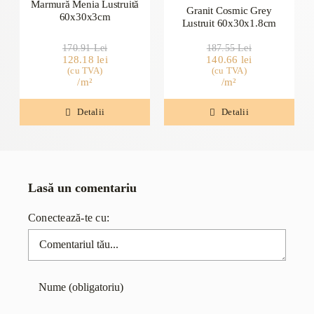
Marmură Menia Lustruită
Granit Cosmic Grey
60x30x3cm
Lustruit 60x30x1.8cm
Prețul
Prețul
Prețul
Prețul
170.91
Lei
187.55
Lei
128.18
inițial
curent
lei
140.66
inițial
curent
lei
(cu TVA)
a
este:
(cu TVA)
a
este:
/m²
/m²
fost:
128.18 lei.
fost:
140.66 lei.
170.91 lei.
187.55 lei.
Detalii
Detalii
Lasă un comentariu
Conectează-te cu:
Comentariu