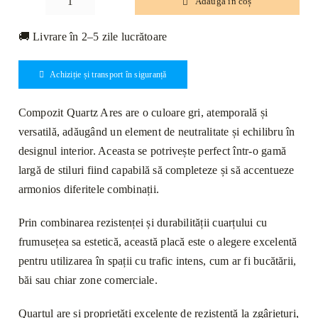
Adaugă în coș
Cantitate
Compozit
🚚 Livrare în 2–5 zile lucrătoare
Quart
930
Achiziție și transport în siguranță
Ares
Lustruit
Compozit Quartz Ares are o culoare gri, atemporală și
Lastră
versatilă, adăugând un element de neutralitate și echilibru în
2cm
designul interior. Aceasta se potrivește perfect într-o gamă
largă de stiluri fiind capabilă să completeze și să accentueze
armonios diferitele combinații.
Prin combinarea rezistenței și durabilității cuarțului cu
frumusețea sa estetică, această placă este o alegere excelentă
pentru utilizarea în spații cu trafic intens, cum ar fi bucătării,
băi sau chiar zone comerciale.
Quarțul are și proprietăți excelente de rezistență la zgârieturi,