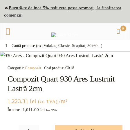
Skip
🔥
Bucură-te de
înc
ă
5% reducere peste promoții, la finalizarea
to
comenzii!
content
0
Caută:
Categorii:
Compozit
Cod produs:
C018
Compozit Quart 930 Ares Lustruit
Lastră 2cm
1,223.31
lei
/m²
(cu TVA)
În stoc
–
1,011.00
lei
fara TVA