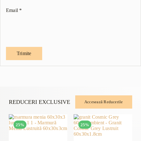
Email
*
REDUCERI EXCLUSIVE
Accesează Reducerile
25%
25%