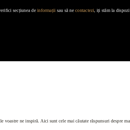
verifici secțiunea de
informații
sau să ne
contactezi
, iți stăm la dispozi
ile voastre ne inspiră. Aici sunt cele mai căutate răspunsuri despre m