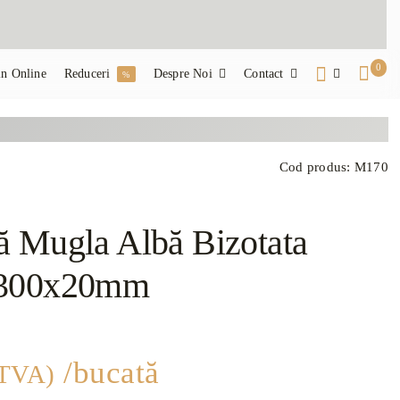
0
n Online
Reduceri
Despre Noi
Contact
%
Cod produs:
M170
 Mugla Albă Bizotata
x300x20mm
/bucată
 TVA)