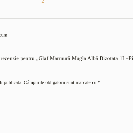
2
acum.
i o recenzie pentru „Glaf Marmură Mugla Albă Bizotata 1L
i publicată.
Câmpurile obligatorii sunt marcate cu
*