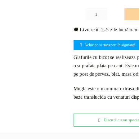
Cantitate
Glaf
🚚 Livrare în 2–5 zile lucrătoare
Marmură
Mugla
Achiziție și transport în siguranță
Albă
Bizotata
Glafurile cu bizot se realizeaza 
1L+Pic
o suprafata plata pe cant. Este 
840x300x20mm
pe post de pervaz, blat, masa ori
Mugla este o marmura extrasa din
baza translucida cu venaturi disp
Discută cu un specia