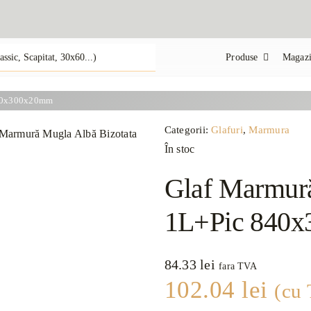
Produse
Magazi
840x300x20mm
Categorii:
Glafuri
,
Marmura
În stoc
Glaf Marmură
1L+Pic 840
84.33
lei
fara TVA
102.04
lei
(cu