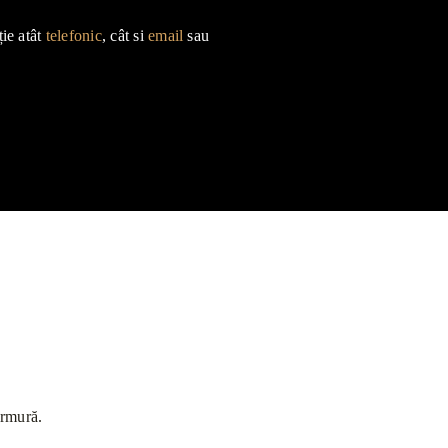
ție atât
telefonic
, cât si
email
sau
armură.