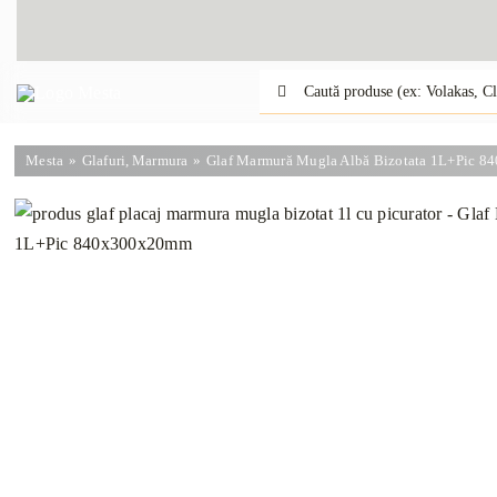
Skip
to
content
Caută:
Mesta
Glafuri
Marmura
Glaf Marmură Mugla Albă Bizotata 1L+Pic 