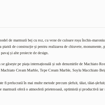
del de marmură bej cu roz, cu vene de culoare roșu închis-maroniu c
ca piatră de construcție și pentru realizarea de chiuvete, monumente, p
, pavaj și alte proiecte de design.
e găsește pe piața internațională și sub denumirile de Machiato Ro
 Machiato Cream Marble, Tepe Cream Marble, Soylu Macchiato Beig
 fi prelucrată în mai multe metode precum șlefuit, tăiat, tăiat-șlefuit, 
de marmură oferă o atmosferă prietenoasă, optimistă și productivă iar 