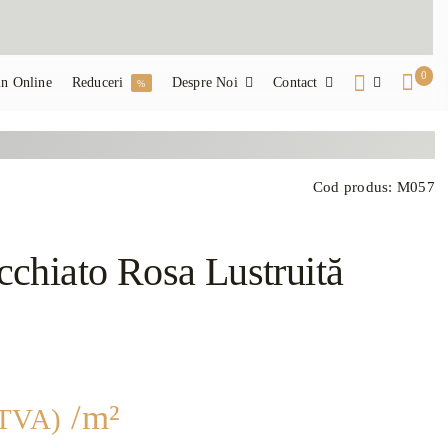
0
n Online
Reduceri
Despre Noi
Contact
%
Cod produs:
M057
hiato Rosa Lustruită
/m²
 TVA)