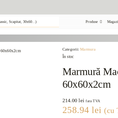
Produse
Magazi
Categorii:
Marmura
În stoc
Marmură Macc
60x60x2cm
214.00
lei
fara TVA
258.94
lei
(cu