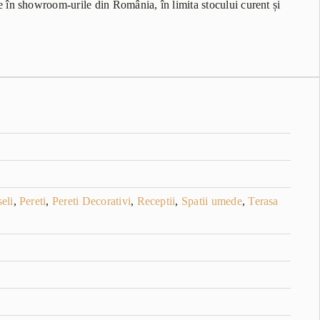
 în showroom-urile din România, în limita stocului curent și
eli
,
Pereti
,
Pereti Decorativi
,
Receptii
,
Spatii umede
,
Terasa