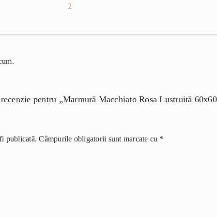
2
acum.
 o recenzie pentru „Marmură Macchiato Rosa Lustruită 60x
i publicată.
Câmpurile obligatorii sunt marcate cu
*