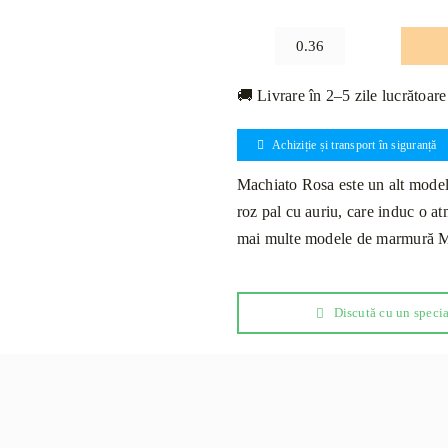
Cantitate
Marmură
🚚 Livrare în 2–5 zile lucrătoare
Macchiato
Rosa
Achiziție și transport în siguranță
Lustruită
60x60x2cm
Machiato Rosa este un alt model
roz pal cu auriu, care induc o a
mai multe modele de marmură Mach
Discută cu un specia