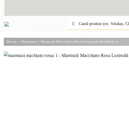
Skip
to
content
Caută:
Mesta
Marmura
Marmură Macchiato Rosa Lustruită 60x60x2cm