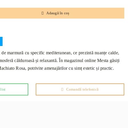
Adaugă în coș
 de marmură cu specific mediteranean, ce prezintă nuanțe calde,
tmosferă călduroasă și relaxantă. În magazinul online Mesta găsiți
iato Rosa, potrivite amenajărilor cu simț estetic și practic.
list
Comandă telefonică