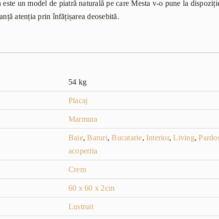
te un model de piatră naturală pe care Mesta v-o pune la dispoziție
anță atenția prin înfățișarea deosebită.
54 kg
Placaj
Marmura
Baie
,
Baruri
,
Bucatarie
,
Interior
,
Living
,
Pardos
acoperita
Crem
60 x 60 x 2cm
Lustruit