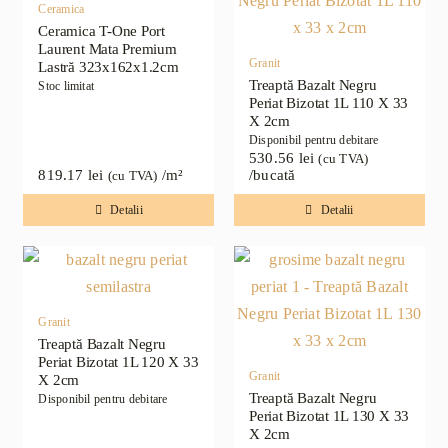
Ceramica
Ceramica T-One Port
Laurent Mata Premium
Granit
Lastră 323x162x1.2cm
Treaptă Bazalt Negru
Stoc limitat
Periat Bizotat 1L 110 X 33
X 2cm
Disponibil pentru debitare
530.56
lei
(cu TVA)
819.17
lei
/m²
/bucată
(cu TVA)
Detalii
Detalii
Granit
Treaptă Bazalt Negru
Periat Bizotat 1L 120 X 33
Granit
X 2cm
Treaptă Bazalt Negru
Disponibil pentru debitare
Periat Bizotat 1L 130 X 33
X 2cm