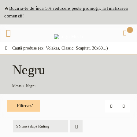
Skip
🔥
Bucură-te de
înc
ă
5% reducere peste promoții, la finalizarea
to
comenzii!
content
0
Caută:
Negru
Mesta
Negru
Filtrează
Sortează după
Rating