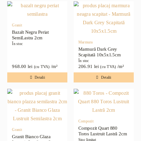
Granit
Bazalt Negru Periat
SemiLastra 2cm
Marmura
În stoc
Marmură Dark Grey
Scapitată 10x5x1.5cm
În stoc
968.00
lei
/m²
206.91
lei
/m²
(cu TVA)
(cu TVA)
Detalii
Detalii
Compozit
Compozit Quart 880
Granit
Toros Lustruit Lastră 2cm
Granit Bianco Glaza
Stoc limitat