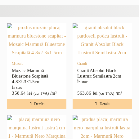
Mozaic
Granit
Mozaic Marmură
Granit Absolut Black
Bluestone Scapitată
Lustruit Semilastra 2cm
4.8×2.3×1.5cm
În stoc
În stoc
358.64
lei
/m²
563.86
lei
/m²
(cu TVA)
(cu TVA)
Detalii
Detalii