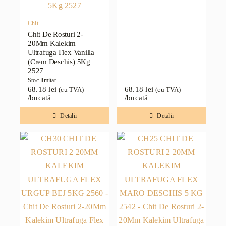
Chit
Chit De Rosturi 2-
20Mm Kalekim
Ultrafuga Flex Vanilla
(Crem Deschis) 5Kg
2527
Stoc limitat
68.18
lei
68.18
lei
(cu TVA)
(cu TVA)
/bucată
/bucată
Detalii
Detalii