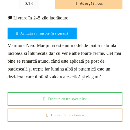
Adaugă în coș
Cantitate
Marmură
🚚 Livrare în 2–5 zile lucrătoare
Nero
Marquina
Achiziție și transport în siguranță
Lustruită
60x30x2cm
Marmura Nero Marquina este un model de piatră naturală
lucioasă și întunecată dar cu vene albe foarte ferme. Cel mai
bine se remarcă atunci când este aplicată pe post de
pardoseală și trepte iar lumina albă și puternică este un
deziderat care îi oferă valoarea estetică și elegantă.
Discută cu un specialist
Comandă telefonică