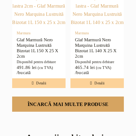
Marmura
Marmura
Glaf Marmură Nero
Glaf Marmură Nero
Marquina Lustruită
Marquina Lustruită
Bizotat 1L 150 X 25 X
Bizotat 1L 140 X 25 X
2cm
2cm
Disponibil pentru debitare
Disponibil pentru debitare
491.86
lei
465.74
lei
(cu TVA)
(cu TVA)
/bucată
/bucată
Detalii
Detalii
ÎNCARCĂ MAI MULTE PRODUSE