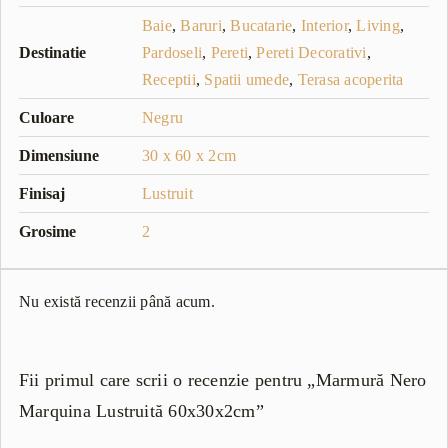
Baie
,
Baruri
,
Bucatarie
,
Interior
,
Living
,
Destinatie
Pardoseli
,
Pereti
,
Pereti Decorativi
,
Receptii
,
Spatii umede
,
Terasa acoperita
Culoare
Negru
Dimensiune
30 x 60 x 2cm
Finisaj
Lustruit
Grosime
2
Nu există recenzii până acum.
Fii primul care scrii o recenzie pentru „Marmură Nero
Marquina Lustruită 60x30x2cm”