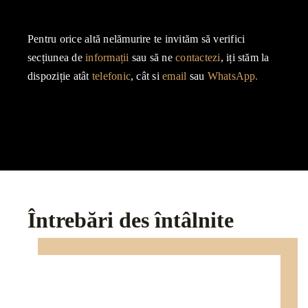
Pentru orice altă nelămurire te invităm să verifici
secțiunea de
informații
sau să ne
contactezi
, iți stăm la
dispoziție atât
telefonic
, cât si
email
sau
WhatsApp.
Întrebări des întâlnite