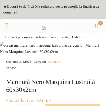
Skip
🔥
Bucură-te de
înc
ă
5% reducere peste promoții, la finalizarea
to
comenzii!
content
0
Caută:
Cod produs:
M026
Categorii:
Marmura
În stoc
Marmură Nero Marquina Lustruită
60x30x2cm
465.61
lei
/m²
(cu TVA)