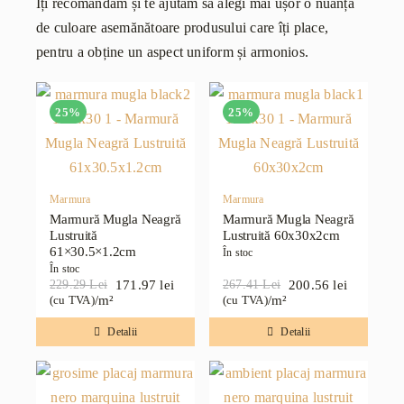
Îți recomandăm și te ajutăm să alegi mai ușor o nuanță
de culoare asemănătoare produsului care îți place,
pentru a obține un aspect uniform și armonios.
25%
25%
Marmura
Marmura
Marmură Mugla Neagră
Marmură Mugla Neagră
Lustruită
Lustruită 60x30x2cm
61×30.5×1.2cm
În stoc
În stoc
171.97
lei
200.56
lei
229.29
Lei
267.41
Lei
Prețul
Prețul
Prețul
Prețul
/m²
/m²
(cu TVA)
(cu TVA)
inițial
curent
inițial
curent
a
este:
a
este:
Detalii
Detalii
fost:
171.97 lei.
fost:
200.56 lei.
229.29 lei.
267.41 lei.