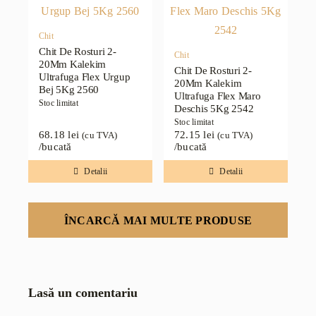
Chit
Chit De Rosturi 2-
Chit
20Mm Kalekim
Chit De Rosturi 2-
Ultrafuga Flex Urgup
20Mm Kalekim
Bej 5Kg 2560
Ultrafuga Flex Maro
Stoc limitat
Deschis 5Kg 2542
Stoc limitat
68.18
lei
72.15
lei
(cu TVA)
(cu TVA)
/bucată
/bucată
Detalii
Detalii
ÎNCARCĂ MAI MULTE PRODUSE
Lasă un comentariu